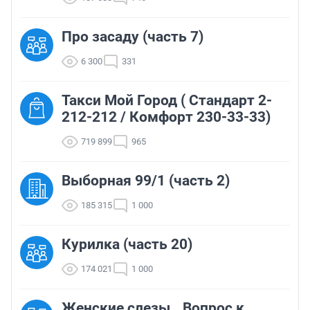
Про засаду (часть 7)
6 300
331
Такси Мой Город ( Стандарт 2-
212-212 / Комфорт 230-33-33)
719 899
965
Выборная 99/1 (часть 2)
185 315
1 000
Курилка (часть 20)
174 021
1 000
Женские слезы...Вопрос к