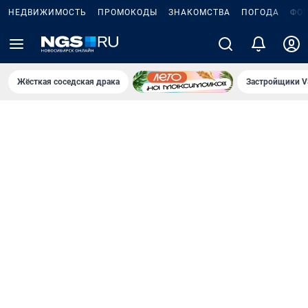
НЕДВИЖИМОСТЬ
ПРОМОКОДЫ
ЗНАКОМСТВА
ПОГОДА
ФО
Жёсткая соседская драка
Застройщики V