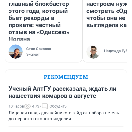
главный блокбастер
настроем нужн
этого года, который
смотреть «Оди
бьет рекорды в
чтобы она не
прокате: честный
выглядела как
отзыв на «Одиссею»
Нолана
Стас Соколов
Надежда Губар
Эксперт
РЕКОМЕНДУЕМ
Ученый АлтГУ рассказала, ждать ли
нашествия комаров в августе
10 часов
4 737
Обсудить
Лицевая гладь для чайников: гайд от набора петель
до первого готового изделия