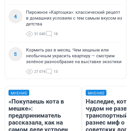
Пирожное «Картошка»: классический рецепт
4
в домашних условиях с тем самым вкусом из
детства
31 040
18
Кормить раз в месяц. Чем хищным или
5
необычным украсить квартиру — смотрим
зелёное разнообразие на выставке экзотики
27 074
13
МНЕНИЕ
МНЕНИЕ
«Покупаешь кота в
Наследие, кото
мешке»:
чудом не разва
предприниматель
транспортный 
рассказала, как на
разнес миф о 
самом деле устроен
советских доро