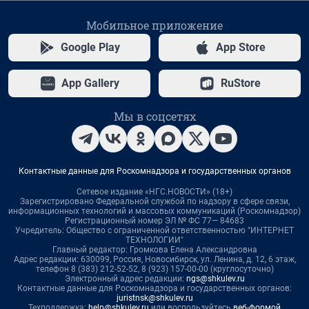
Мобильное приложение
Google Play
App Store
App Gallery
RuStore
Мы в соцсетях
Контактные данные для Роскомнадзора и государственных органов
Сетевое издание «НГС.НОВОСТИ» (18+)
Зарегистрировано Федеральной службой по надзору в сфере связи,
информационных технологий и массовых коммуникаций (Роскомнадзор)
Регистрационный номер ЭЛ № ФС 77— 84683
Учредитель: Общество с ограниченной ответственностью "ИНТЕРНЕТ
ТЕХНОЛОГИИ"
Главный редактор: Громкова Елена Александровна
Адрес редакции: 630099, Россия, Новосибирск, ул. Ленина, д. 12, 6 этаж,
телефон 8 (383) 212-52-52, 8 (923) 157-00-00 (круглосуточно)
Электронный адрес редакции:
ngs@shkulev.ru
Контактные данные для Роскомнадзора и государственных органов:
juristnsk@shkulev.ru
Техподдержка:
help@shkulev.ru
или воспользуйтесь
веб-формой