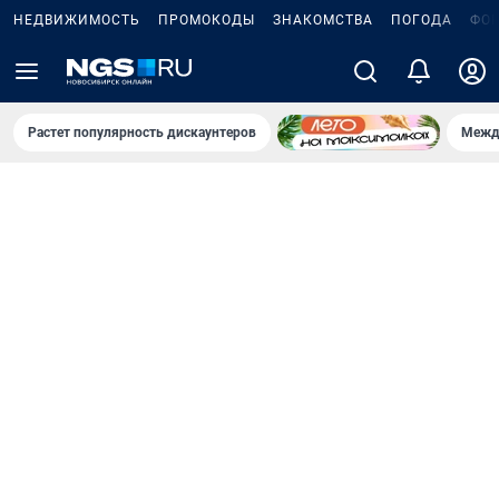
НЕДВИЖИМОСТЬ
ПРОМОКОДЫ
ЗНАКОМСТВА
ПОГОДА
ФО
Растет популярность дискаунтеров
Межд