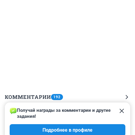
КОММЕНТАРИИ
192
Получай награды за комментарии и другие 
Гость
17 ноября 2018, 21:27
задания!
А ничего что гражданский брак это 
Подробнее в профиле
зарегистрированный в ЗАГС и никак иначе