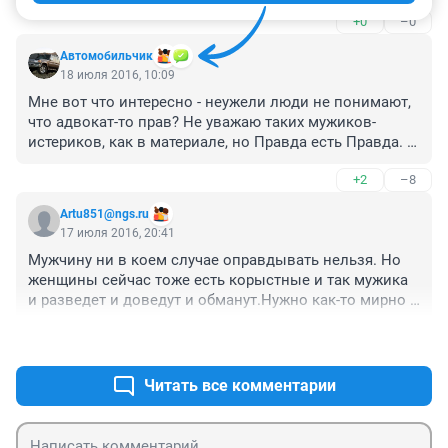
+0
–0
Автомобильчик
18 июля 2016, 10:09
Мне вот что интересно - неужели люди не понимают, 
что адвокат-то прав? Не уважаю таких мужиков-
истериков, как в материале, но Правда есть Правда. 
Ну какая там может быть статья 105, ч.1? Ну 
+2
–8
расскажите мне, бестолковому - если бы обвиняемый 
захотел именно убить, а не покалечить, то зачем ему 
Artu851@ngs.ru
резать лицо, рискуя получить уже не ч.1 упомянутой 
17 июля 2016, 20:41
статьи, а ч.2 - "расстрельную"? Ведь ему тогда могли 
Мужчину ни в коем случае оправдывать нельзя. Но 
инкриминировать ст.105, ч.2, п. "д" - "убийство с 
женщины сейчас тоже есть корыстные и так мужика 
особой жестокостью"! Там 111-я статья "умышленное 
и разведет и доведут и обманут.Нужно как-то мирно 
нанесение тяжких телесных", и никакой другой не 
договариваться. "Счастлив ни тот у кого много 
может быть.
+3
–4
бабла,а тот у кого жена верна."
Читать все комментарии