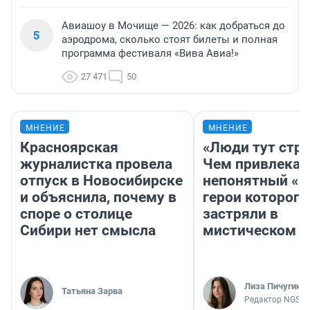
Авиашоу в Мочище — 2026: как добраться до
5
аэродрома, сколько стоят билеты и полная
программа фестиваля «Вива Авиа!»
27 471
50
МНЕНИЕ
МНЕНИЕ
Красноярская
«Люди тут стр
журналистка провела
Чем привлекае
отпуск в Новосибирске
непонятный «Н
и объяснила, почему в
герои которого
споре о столице
застряли в
Сибири нет смысла
мистическом о
Лиза Пичугина
Татьяна Зарва
Редактор NGS.R