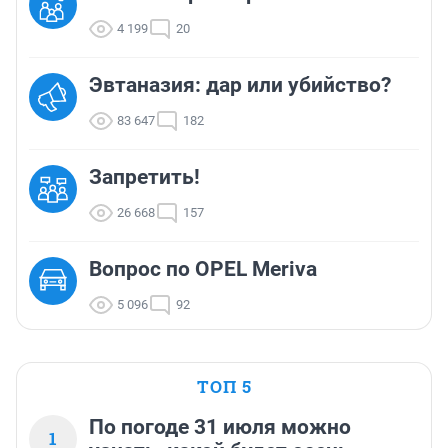
4 199
20
Эвтаназия: дар или убийство?
83 647
182
Запретить!
26 668
157
Вопрос по OPEL Meriva
5 096
92
ТОП 5
По погоде 31 июля можно
1