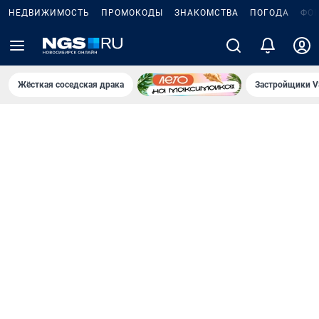
НЕДВИЖИМОСТЬ
ПРОМОКОДЫ
ЗНАКОМСТВА
ПОГОДА
ФО
Жёсткая соседская драка
Застройщики V