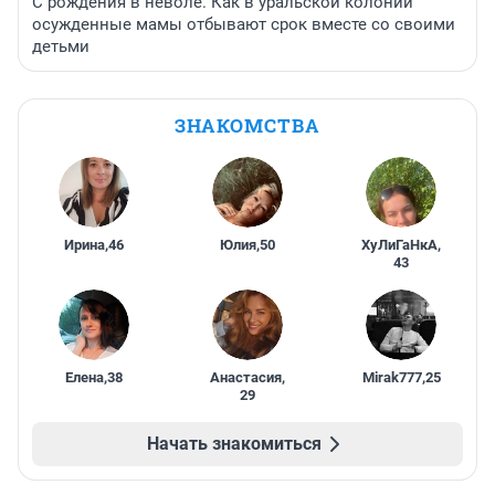
С рождения в неволе. Как в уральской колонии
осужденные мамы отбывают срок вместе со своими
детьми
ЗНАКОМСТВА
Ирина
,
46
Юлия
,
50
ХуЛиГаНкА
,
43
Елена
,
38
Анастасия
,
Mirak777
,
25
29
Начать знакомиться