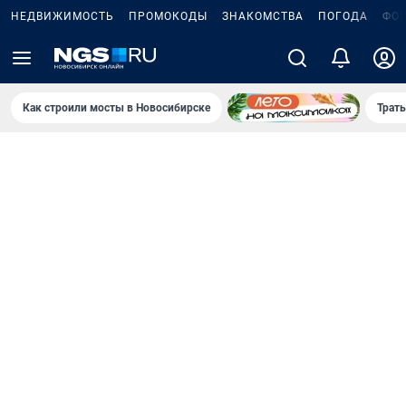
НЕДВИЖИМОСТЬ
ПРОМОКОДЫ
ЗНАКОМСТВА
ПОГОДА
ФО
Как строили мосты в Новосибирске
Траты