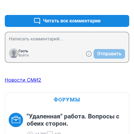
тур...Но это не последний конкурс...Успехов 
+3
–1
тебе,девочка!Пусть Удача будет с тобой...все 
остальное у тебя есть...
Читать все комментарии
Гость
Отправить
Войти
Новости СМИ2
ФОРУМЫ
"Удаленная" работа. Вопросы с
обеих сторон.