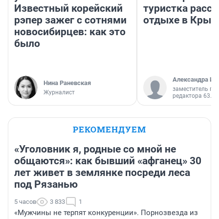
Известный корейский
туристка расск
рэпер зажег с сотнями
отдыхе в Крым
новосибирцев: как это
было
Александра Ис
Нина Раневская
заместитель гл
Журналист
редактора 63.RU
РЕКОМЕНДУЕМ
«Уголовник я, родные со мной не
общаются»: как бывший «афганец» 30
лет живет в землянке посреди леса
под Рязанью
5 часов
3 833
1
«Мужчины не терпят конкуренции». Порнозвезда из