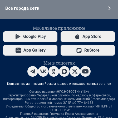
Все города сети
Мобильное приложение
Google Play
App Store
App Gallery
RuStore
Мы в соцсетях
Контактные данные для Роскомнадзора и государственных органов
Сетевое издание «НГС.НОВОСТИ» (18+)
Зарегистрировано Федеральной службой по надзору в сфере связи,
информационных технологий и массовых коммуникаций (Роскомнадзор)
Регистрационный номер ЭЛ № ФС 77— 84683
Учредитель: Общество с ограниченной ответственностью "ИНТЕРНЕТ
ТЕХНОЛОГИИ"
Главный редактор: Громкова Елена Александровна
Адрес редакции: 630099, Россия, Новосибирск, ул. Ленина, д. 12, 6 этаж,