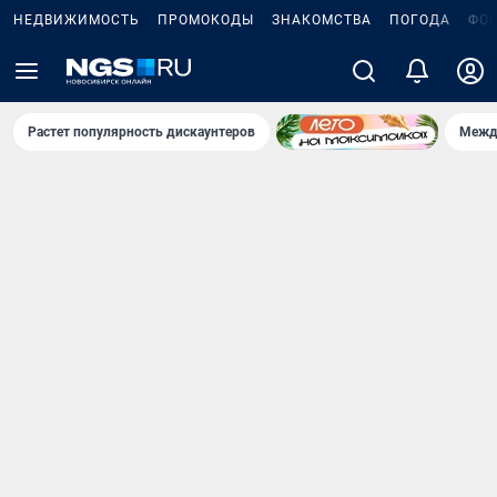
НЕДВИЖИМОСТЬ
ПРОМОКОДЫ
ЗНАКОМСТВА
ПОГОДА
ФО
Растет популярность дискаунтеров
Межд