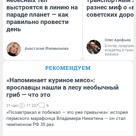
небесных тел
транспортный э
выстроятся в линию на
разнес миф о «
параде планет — как
советских доро
правильно провести
день
Олег Арефьев
Блогер, предприн
Анастасия Филимонова
владелец в тран
бизнесе
РЕКОМЕНДУЕМ
«Напоминает куриное мясо»:
ярославцы нашли в лесу необычный
гриб — что это
21 час
11 237
8
«Позавтракал и побежал — это уже привычка»: история
пермского марафонца Владимира Никитина — он стал
чемпионом РФ 35 раз