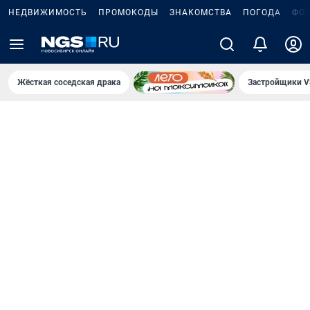
НЕДВИЖИМОСТЬ
ПРОМОКОДЫ
ЗНАКОМСТВА
ПОГОДА
ФО
Жёсткая соседская драка
Застройщики V