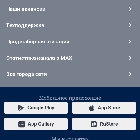
Наши вакансии
Техподдержка
Предвыборная агитация
Статистика канала в MAX
Все города сети
Мобильное приложение
Google Play
App Store
App Gallery
RuStore
Мы в соцсетях