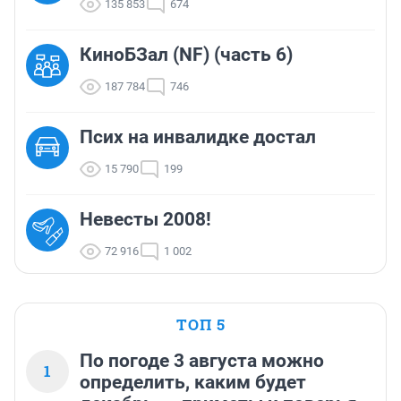
135 853
674
КиноБЗал (NF) (часть 6)
187 784
746
Псих на инвалидке достал
15 790
199
Невесты 2008!
72 916
1 002
ТОП 5
По погоде 3 августа можно
1
определить, каким будет