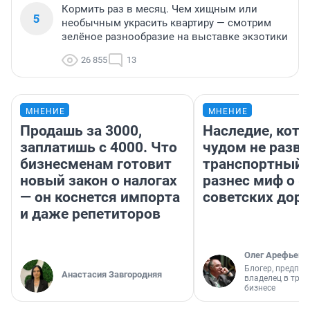
Кормить раз в месяц. Чем хищным или
5
необычным украсить квартиру — смотрим
зелёное разнообразие на выставке экзотики
26 855
13
МНЕНИЕ
МНЕНИЕ
Продашь за 3000,
Наследие, кото
заплатишь с 4000. Что
чудом не разва
бизнесменам готовит
транспортный 
новый закон о налогах
разнес миф о 
— он коснется импорта
советских доро
и даже репетиторов
Олег Арефьев
Блогер, предпри
Анастасия Завгородняя
владелец в тра
бизнесе