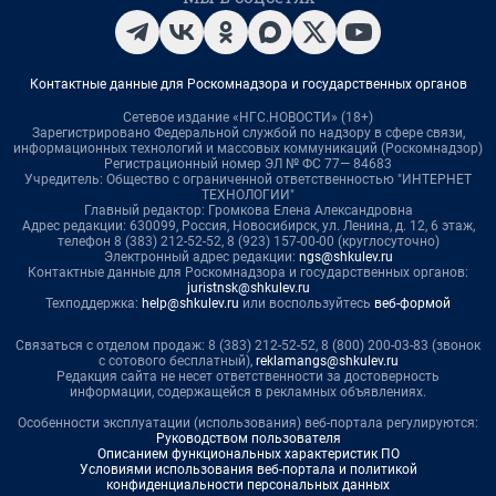
Контактные данные для Роскомнадзора и государственных органов
Сетевое издание «НГС.НОВОСТИ» (18+)
Зарегистрировано Федеральной службой по надзору в сфере связи,
информационных технологий и массовых коммуникаций (Роскомнадзор)
Регистрационный номер ЭЛ № ФС 77— 84683
Учредитель: Общество с ограниченной ответственностью "ИНТЕРНЕТ
ТЕХНОЛОГИИ"
Главный редактор: Громкова Елена Александровна
Адрес редакции: 630099, Россия, Новосибирск, ул. Ленина, д. 12, 6 этаж,
телефон 8 (383) 212-52-52, 8 (923) 157-00-00 (круглосуточно)
Электронный адрес редакции:
ngs@shkulev.ru
Контактные данные для Роскомнадзора и государственных органов:
juristnsk@shkulev.ru
Техподдержка:
help@shkulev.ru
или воспользуйтесь
веб-формой
Связаться с отделом продаж: 8 (383) 212-52-52, 8 (800) 200-03-83 (звонок
с сотового бесплатный),
reklamangs@shkulev.ru
Редакция сайта не несет ответственности за достоверность
информации, содержащейся в рекламных объявлениях.
Особенности эксплуатации (использования) веб-портала регулируются:
Руководством пользователя
Описанием функциональных характеристик ПО
Условиями использования веб-портала и политикой
конфиденциальности персональных данных