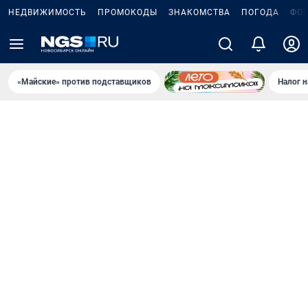
НЕДВИЖИМОСТЬ
ПРОМОКОДЫ
ЗНАКОМСТВА
ПОГОДА
ФО
«Майские» против подставщиков
Налог 