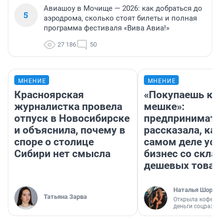
Авиашоу в Мочище — 2026: как добраться до
5
аэродрома, сколько стоят билеты и полная
программа фестиваля «Вива Авиа!»
27 186
50
МНЕНИЕ
МНЕНИЕ
Красноярская
«Покупаешь ко
журналистка провела
мешке»:
отпуск в Новосибирске
предпринимат
и объяснила, почему в
рассказала, как
споре о столице
самом деле ус
Сибири нет смысла
бизнес со скл
дешевых това
Наталья Шорох
Татьяна Зарва
Открыла кофейн
деньги соцразв