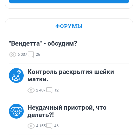
ФОРУМЫ
"Вендетта" - обсудим?
6 037
26
Контроль раскрытия шейки
матки.
2 407
12
Неудачный пристрой, что
делать?!
4 155
46