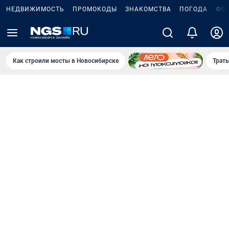
НЕДВИЖИМОСТЬ
ПРОМОКОДЫ
ЗНАКОМСТВА
ПОГОДА
ФО
Как строили мосты в Новосибирске
Траты