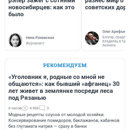
рэпер зажег с сотнями
разнес миф о 
новосибирцев: как это
советских доро
было
Олег Арефьев
Блогер, предпри
Нина Раневская
владелец в тра
Журналист
бизнесе
РЕКОМЕНДУЕМ
«Уголовник я, родные со мной не
общаются»: как бывший «афганец» 30
лет живет в землянке посреди леса
под Рязанью
6 часов
4 968
3
Модные рецепты соусов от молодой хозяйки.
Консервирование помидоров, баклажанов, кабачков
без глутамата натрия — сразу в банки