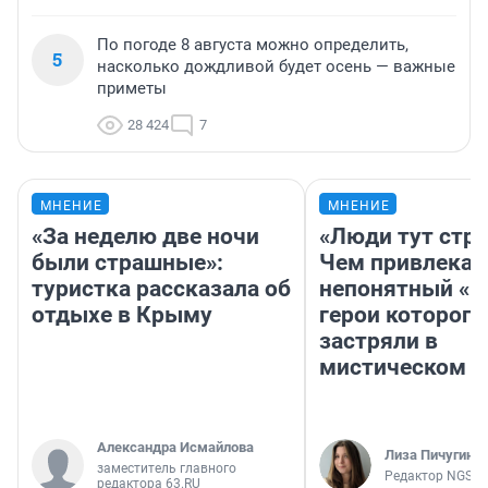
По погоде 8 августа можно определить,
5
насколько дождливой будет осень — важные
приметы
28 424
7
МНЕНИЕ
МНЕНИЕ
«За неделю две ночи
«Люди тут стр
были страшные»:
Чем привлекае
туристка рассказала об
непонятный «Н
отдыхе в Крыму
герои которого
застряли в
мистическом о
Александра Исмайлова
Лиза Пичугина
заместитель главного
Редактор NGS.R
редактора 63.RU