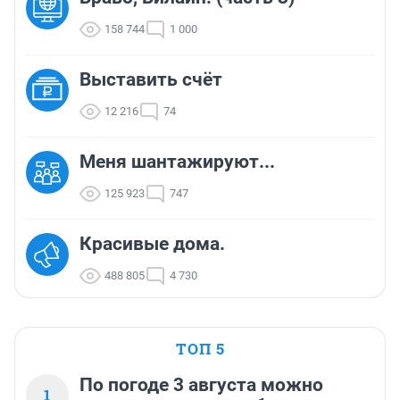
158 744
1 000
Выставить счёт
12 216
74
Меня шантажируют...
125 923
747
Красивые дома.
488 805
4 730
ТОП 5
По погоде 3 августа можно
1