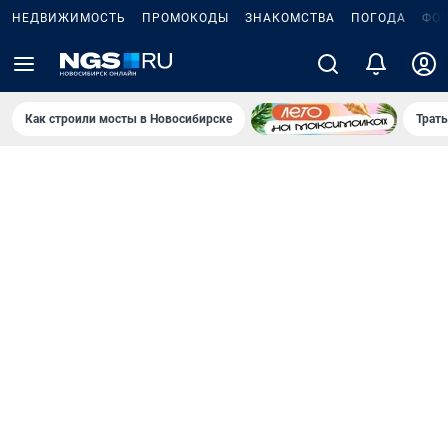
НЕДВИЖИМОСТЬ
ПРОМОКОДЫ
ЗНАКОМСТВА
ПОГОДА
ФО
Как строили мосты в Новосибирске
Траты