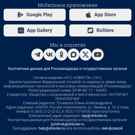
Мобильное приложение
Google Play
App Store
App Gallery
RuStore
Мы в соцсетях
Контактные данные для Роскомнадзора и государственных органов
Сетевое издание «НГС.НОВОСТИ» (18+)
Зарегистрировано Федеральной службой по надзору в сфере связи,
информационных технологий и массовых коммуникаций (Роскомнадзор)
Регистрационный номер ЭЛ № ФС 77— 84683
Учредитель: Общество с ограниченной ответственностью "ИНТЕРНЕТ
ТЕХНОЛОГИИ"
Главный редактор: Громкова Елена Александровна
Адрес редакции: 630099, Россия, Новосибирск, ул. Ленина, д. 12, 6 этаж,
телефон 8 (383) 212-52-52, 8 (923) 157-00-00 (круглосуточно)
Электронный адрес редакции:
ngs@shkulev.ru
Контактные данные для Роскомнадзора и государственных органов:
juristnsk@shkulev.ru
Техподдержка:
help@shkulev.ru
или воспользуйтесь
веб-формой