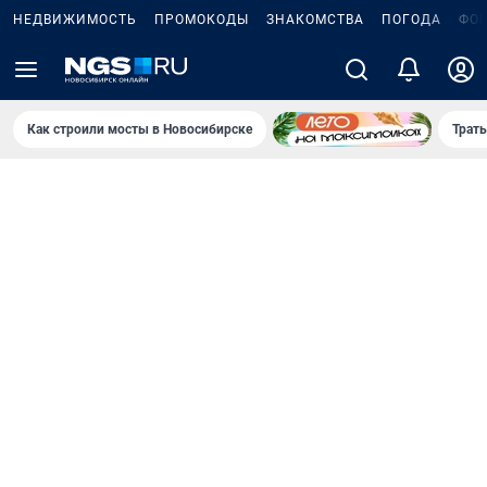
НЕДВИЖИМОСТЬ
ПРОМОКОДЫ
ЗНАКОМСТВА
ПОГОДА
ФО
Как строили мосты в Новосибирске
Траты