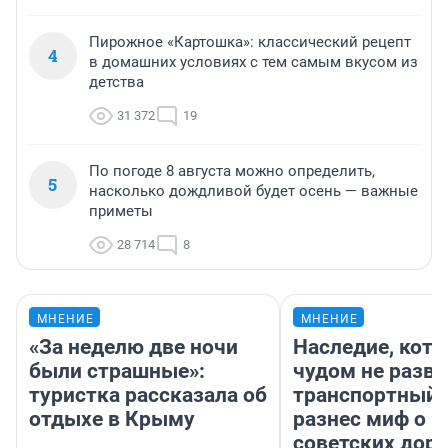
Пирожное «Картошка»: классический рецепт
4
в домашних условиях с тем самым вкусом из
детства
31 372
19
По погоде 8 августа можно определить,
5
насколько дождливой будет осень — важные
приметы
28 714
8
МНЕНИЕ
МНЕНИЕ
«За неделю две ночи
Наследие, кото
были страшные»:
чудом не разва
туристка рассказала об
транспортный 
отдыхе в Крыму
разнес миф о 
советских доро