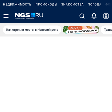
НЕДВИЖИМОСТЬ
ПРОМОКОДЫ
ЗНАКОМСТВА
ПОГОДА
ФО
Как строили мосты в Новосибирске
Траты