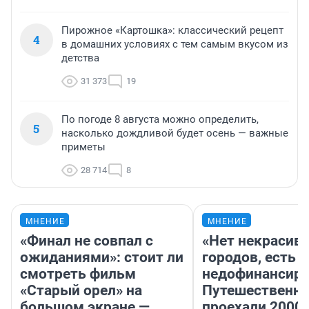
Пирожное «Картошка»: классический рецепт
4
в домашних условиях с тем самым вкусом из
детства
31 373
19
По погоде 8 августа можно определить,
5
насколько дождливой будет осень — важные
приметы
28 714
8
МНЕНИЕ
МНЕНИЕ
«Финал не совпал с
«Нет некрасив
ожиданиями»: стоит ли
городов, есть
смотреть фильм
недофинансиро
«Старый орел» на
Путешественн
большом экране —
проехали 2000