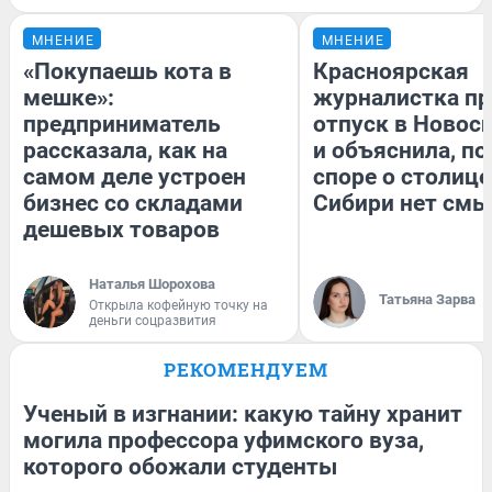
МНЕНИЕ
МНЕНИЕ
«Покупаешь кота в
Красноярская
мешке»:
журналистка пр
предприниматель
отпуск в Новос
рассказала, как на
и объяснила, по
самом деле устроен
споре о столице
бизнес со складами
Сибири нет смы
дешевых товаров
Наталья Шорохова
Татьяна Зарва
Открыла кофейную точку на
деньги соцразвития
РЕКОМЕНДУЕМ
Ученый в изгнании: какую тайну хранит
могила профессора уфимского вуза,
которого обожали студенты