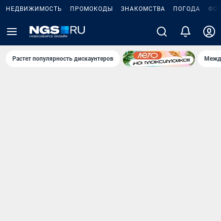
НЕДВИЖИМОСТЬ
ПРОМОКОДЫ
ЗНАКОМСТВА
ПОГОДА
ФО
Растет популярность дискаунтеров
Межд