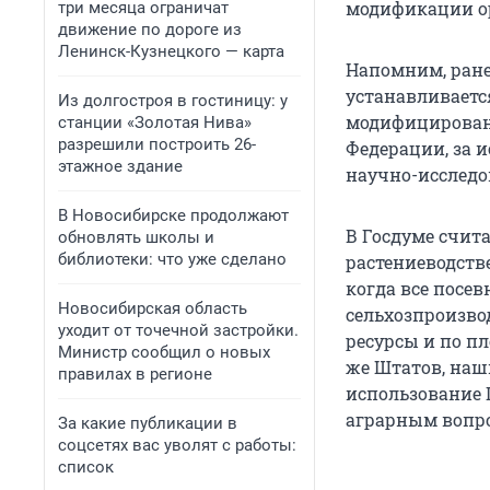
модификации о
три месяца ограничат
движение по дороге из
Ленинск-Кузнецкого — карта
Напомним, ране
устанавливаетс
Из долгостроя в гостиницу: у
модифицирован
станции «Золотая Нива»
разрешили построить 26-
Федерации, за 
этажное здание
научно-исследо
В Новосибирске продолжают
В Госдуме счит
обновлять школы и
библиотеки: что уже сделано
растениеводств
когда все посе
Новосибирская область
сельхозпроизво
уходит от точечной застройки.
ресурсы и по пл
Министр сообщил о новых
же Штатов, наш
правилах в регионе
использование 
аграрным вопро
За какие публикации в
соцсетях вас уволят с работы:
список