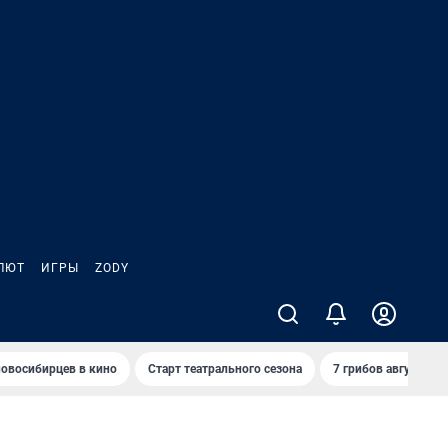
ЛЮТ
ИГРЫ
ZODY
овосибирцев в кино
Старт театрального сезона
7 грибов августа