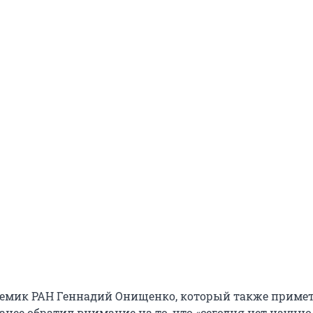
емик РАН Геннадий Онищенко, который также примет
анее обратил внимание на то, что «сегодня нет научно