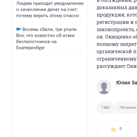
Людям приходят уведомления
доказанных данн
о зачислении денег на счет:
продукции, ко
почему верить этому опасно
регистрации и 
законопроекта, 
Восемь сбили, три упали.
Все, что известно об атаке
он. Онищенко о
беспилотников на
полному запрет
Екатеринбург
органической п
ограниченному 
рассуждает Они
Юлия З
ГМО
Питание
0