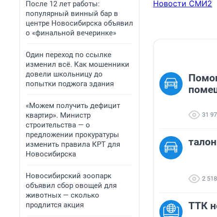
Новости СМИ2
После 12 лет работы:
популярный винный бар в
центре Новосибирска объявил
о «финальной вечеринке»
Один переход по ссылке
изменил всё. Как мошенники
довели школьницу до
Помог
попытки поджога здания
поме
«Можем получить дефицит
квартир». Министр
31 9
строительства — о
предложении прокуратуры
талон
изменить правила КРТ для
Новосибирска
Новосибирский зоопарк
2 518
объявил сбор овощей для
животных — сколько
ТТК н
продлится акция