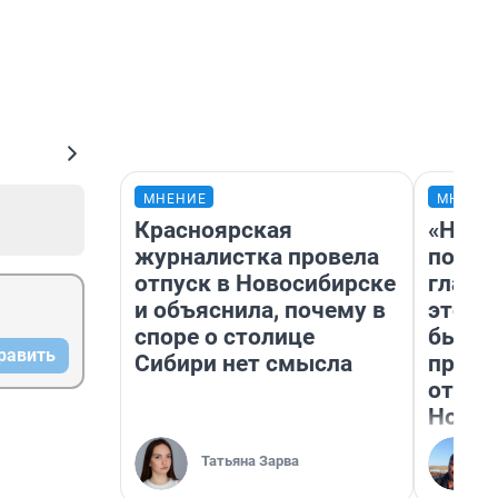
МНЕНИЕ
МНЕНИ
Красноярская
«Нико
журналистка провела
побед
отпуск в Новосибирске
главн
и объяснила, почему в
этого
споре о столице
бьет 
равить
Сибири нет смысла
прока
отзыв
Нолан
Татьяна Зарва