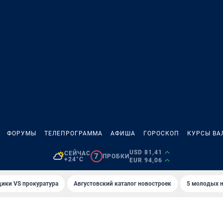
ФОРУМЫ
ТЕЛЕПРОГРАММА
АФИША
ГОРОСКОП
КУРСЫ ВА
USD 81,41
СЕЙЧАС
7
ПРОБКИ
+24°C
EUR 94,06
ики VS прокуратура
Августовский каталог новостроек
5 молодых н