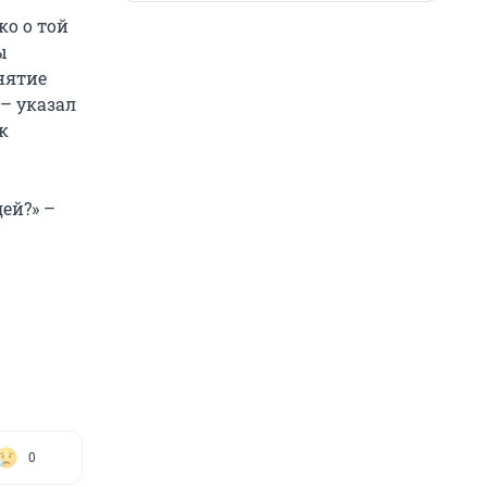
ко о той
ы
нятие
– указал
к
ей?» –
0