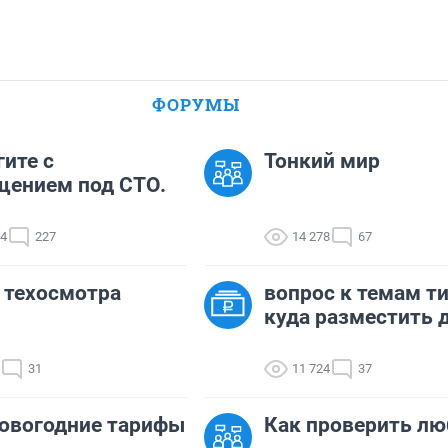
ФОРУМЫ
ите с
Тонкий мир
щением под СТО.
74
227
14 278
67
 техосмотра
вопрос к темам ти
куда разместить д
31
11 724
37
овогодние тарифы
Как проверить лю