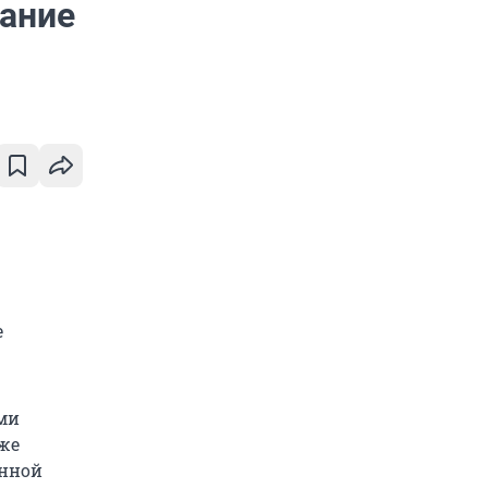
вание
е
ами
кже
енной