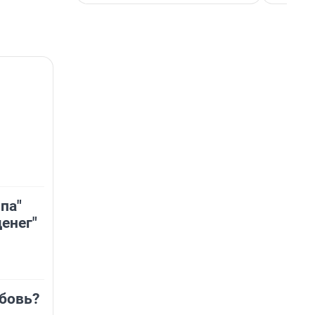
па"
енег"
бовь?