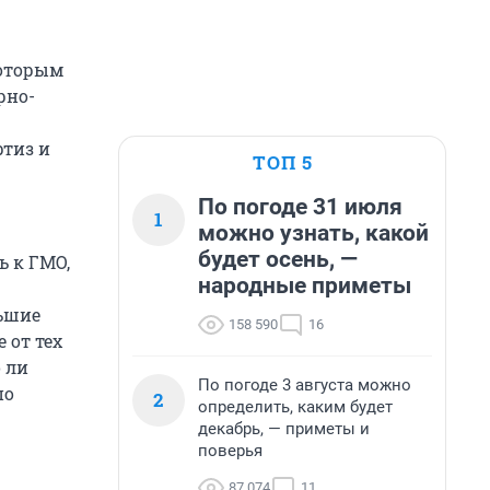
которым
рно-
ртиз и
ТОП 5
По погоде 31 июля
1
можно узнать, какой
будет осень, —
ь к ГМО,
народные приметы
льшие
158 590
16
 от тех
 ли
По погоде 3 августа можно
по
2
определить, каким будет
декабрь, — приметы и
поверья
87 074
11