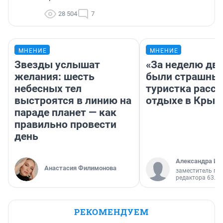
28 504
7
МНЕНИЕ
МНЕНИЕ
Звезды услышат
«За неделю две
желания: шесть
были страшные
небесных тел
туристка расск
выстроятся в линию на
отдыхе в Крым
параде планет — как
правильно провести
день
Александра Ис
Анастасия Филимонова
заместитель гл
редактора 63.RU
РЕКОМЕНДУЕМ