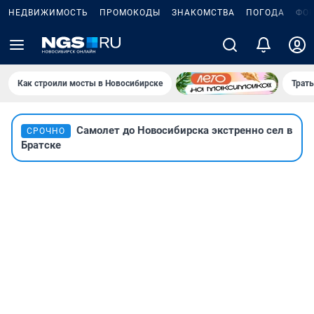
НЕДВИЖИМОСТЬ
ПРОМОКОДЫ
ЗНАКОМСТВА
ПОГОДА
ФО
Как строили мосты в Новосибирске
Траты
Самолет до Новосибирска экстренно сел в
СРОЧНО
Братске