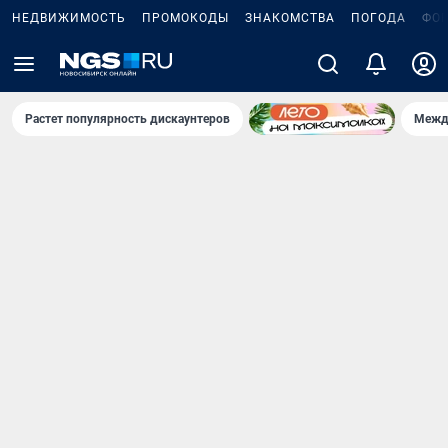
НЕДВИЖИМОСТЬ
ПРОМОКОДЫ
ЗНАКОМСТВА
ПОГОДА
ФО
Растет популярность дискаунтеров
Межд