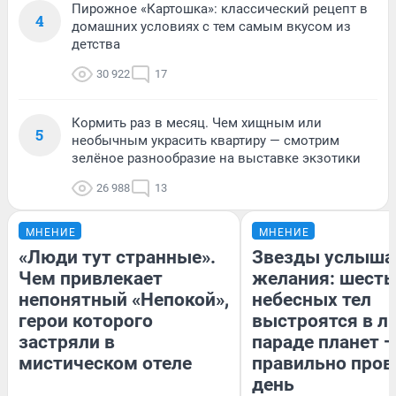
Пирожное «Картошка»: классический рецепт в
4
домашних условиях с тем самым вкусом из
детства
30 922
17
Кормить раз в месяц. Чем хищным или
5
необычным украсить квартиру — смотрим
зелёное разнообразие на выставке экзотики
26 988
13
МНЕНИЕ
МНЕНИЕ
«Люди тут странные».
Звезды услыша
Чем привлекает
желания: шесть
непонятный «Непокой»,
небесных тел
герои которого
выстроятся в л
застряли в
параде планет —
мистическом отеле
правильно пров
день