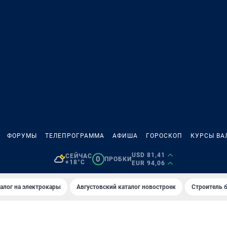
ФОРУМЫ
ТЕЛЕПРОГРАММА
АФИША
ГОРОСКОП
КУРСЫ ВА
USD 81,41
СЕЙЧАС
0
ПРОБКИ
+18°C
EUR 94,06
алог на электрокары
Августовский каталог новостроек
Строитель б