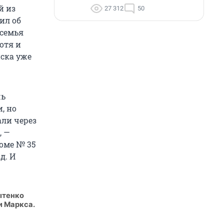
й из
27 312
50
ил об
 семья
отя и
иска уже
чь
, но
али через
, —
оме № 35
д. И
ытенко
и Маркса.