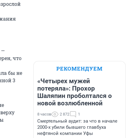
взрослой
ржания
 —
рен, что
РЕКОМЕНДУЕМ
ыла бы не
нной 3
«Четырех мужей
потеряла»: Прохор
Шаляпин проболтался о
новой возлюбленной
не
сверху
8 часов
2 872
1
бы
Смертельный аудит: за что в начале
2000-х убили бывшего главбуха
нефтяной компании Уфы