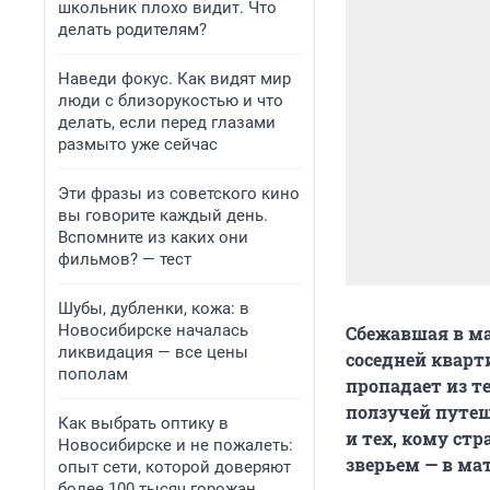
школьник плохо видит. Что
делать родителям?
Наведи фокус. Как видят мир
люди с близорукостью и что
делать, если перед глазами
размыто уже сейчас
Эти фразы из советского кино
вы говорите каждый день.
Вспомните из каких они
фильмов? — тест
Шубы, дубленки, кожа: в
Новосибирске началась
Сбежавшая в ма
ликвидация — все цены
соседней кварт
пополам
пропадает из т
ползучей путеш
Как выбрать оптику в
и тех, кому ст
Новосибирске и не пожалеть:
зверьем — в ма
опыт сети, которой доверяют
более 100 тысяч горожан