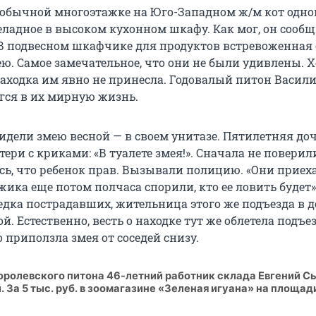
 обычной многоэтажке на Юго-Западном ж/м кот одно
еладное в высоком кухонном шкафу. Как мог, он сообщ
 В подвесном шкафчике для продуктов встревоженная
ю. Самое замечательное, что они не были удивлены. Х
находка им явно не принесла. Годовалый питон Васил
ргся в их мирную жизнь.
идели змею весной — в своем унитазе. Пятилетняя до
ери с криками: «В туалете змея!». Сначала не поверили
сь, что ребенок прав. Вызывали полицию. «Они приех
ужика еще потом полчаса спорили, кто ее ловить будет»
едка пострадавших, жительница этого же подъезда в д
ой. Естественно, весть о находке тут же облетела подъез
 приползла змея от соседей снизу.
оролевского питона 46-летний работник склада Евгений С
. За 5 тыс. руб. в зоомагазине «Зеленая игуана» на площад