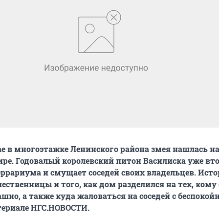
е в многоэтажке Ленинского района змея нашлась на
ире. Годовалый королевский питон Василиска уже вто
еррариума и смущает соседей своих владельцев. Ист
ественницы и того, как дом разделился на тех, ком
рашно, а также куда жаловаться на соседей с беспоко
териале НГС.НОВОСТИ.