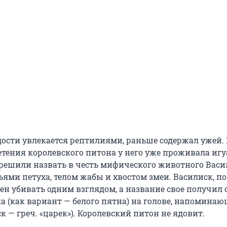
дости увлекается рептилиями, раньше содержал ужей.
тения королевского питона у него уже проживала игу
 решили назвать в честь мифического животного Васи
ями петуха, телом жабы и хвостом змеи. Василиск, по 
ен убивать одним взглядом, а название свое получил 
а (как вариант — белого пятна) на голове, напоминаю
к — греч. «царек»). Королевский питон не ядовит.