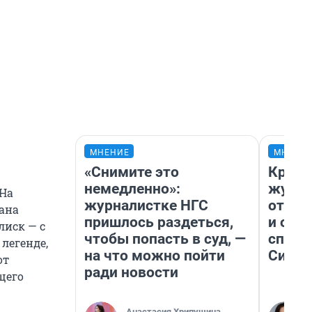
МНЕНИЕ
МНЕНИ
«Снимите это
Красн
немедленно»:
журна
 На
журналистке НГС
отпус
ана
пришлось раздеться,
и объ
лиск — с
чтобы попасть в суд, —
споре
легенде,
на что можно пойти
Сибир
от
ради новости
щего
Анастасия Хрипушина