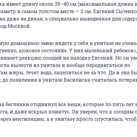
ка имеет длину около 35–40 см (максимальная длина 
 диаметр в самом толстом месте — 2 см. Евгений Сытенко
она даже не дикая, а специально выведенная для соде
под Москвой.
мую домашнюю змею видеть у себя в унитазе не очень
твенно, шоковое состояние. У них маленький ребенок»,
ивает реакцию соседей на находку Евгений. Но он уве
огла вылезти из унитаза и вообще передвигаться по
ам жиры, течет вода, зацепиться не за что. Да и она б
у, до появления в унитазе Василиска считалась потеря
х беглянки отодвинул все вещи, которые по пять лет 
ста, и даже вскрыл плинтус. Он уверен, что к соседям 
ерез вентиляцию, а к унитазу просто спустилась, что