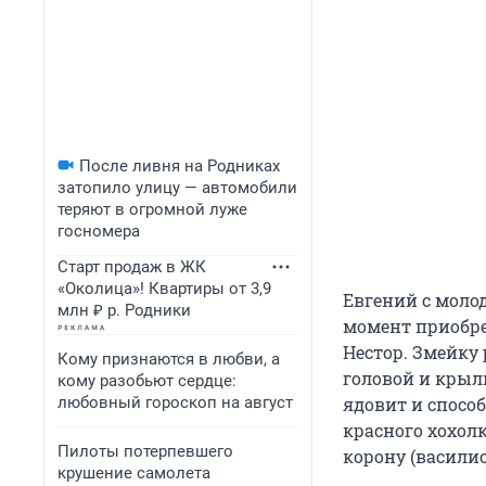
После ливня на Родниках
затопило улицу — автомобили
теряют в огромной луже
госномера
Старт продаж в ЖК
«Околица»! Квартиры от 3,9
Евгений с моло
млн ₽ р. Родники
момент приобре
Нестор. Змейку
Кому признаются в любви, а
головой и крыль
кому разобьют сердце:
любовный гороскоп на август
ядовит и способ
красного хохолк
Пилоты потерпевшего
корону (василис
крушение самолета