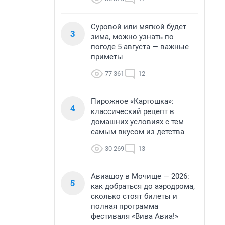
Суровой или мягкой будет
3
зима, можно узнать по
погоде 5 августа — важные
приметы
77 361
12
Пирожное «Картошка»:
4
классический рецепт в
домашних условиях с тем
самым вкусом из детства
30 269
13
Авиашоу в Мочище — 2026:
5
как добраться до аэродрома,
сколько стоят билеты и
полная программа
фестиваля «Вива Авиа!»