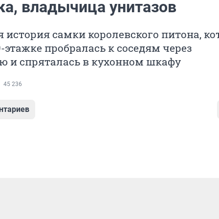
ка, владычица унитазов
 история самки королевского питона, ко
-этажке пробралась к соседям через
ю и спряталась в кухонном шкафу
45 236
нтариев