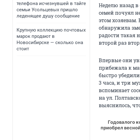
телефона исчезнувшей в тайге
Неделю назад в
семьи Усольцевых пришло
семей почуял н
леденящее душу сообщение
этом хозяевам.
обнаружила зме
Крупную коллекцию почтовых
радости такая 
марок продают в
второй раз вто
Новосибирске — сколько она
стоит
Впервые они ув
прибежала к мат
быстро убедили
3 часа, и три м
вспоминает сос
на ул. Полтавск
выяснилось, что
Годовалого к
приобрел весной