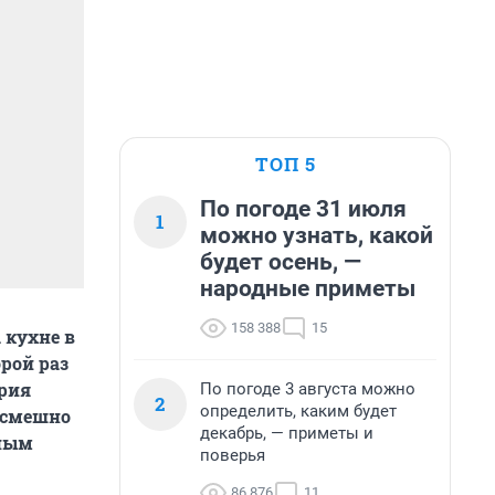
ТОП 5
По погоде 31 июля
1
можно узнать, какой
будет осень, —
народные приметы
158 388
15
 кухне в
рой раз
ория
По погоде 3 августа можно
2
определить, каким будет
у смешно
декабрь, — приметы и
йным
поверья
86 876
11