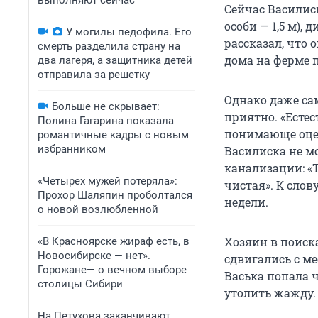
выполняют сейчас
Сейчас Василис
особи — 1,5 м),
У могилы педофила. Его
рассказал, что 
смерть разделила страну на
дома на ферме 
два лагеря, а защитника детей
отправила за решетку
Однако даже са
Больше не скрывает:
приятно. «Естес
Полина Гагарина показала
понимающе оцен
романтичные кадры с новым
избранником
Василиска не м
канализации: «Т
«Четырех мужей потеряла»:
чистая». К слов
Прохор Шаляпин проболтался
недели.
о новой возлюбленной
Хозяин в поиска
«В Красноярске жираф есть, в
Новосибирске — нет».
сдвигались с ме
Горожане— о вечном выборе
Васька попала ч
столицы Сибири
утолить жажду.
На Петухова заканчивают