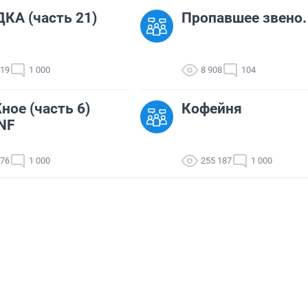
КА (часть 21)
Пропавшее звено.
519
1 000
8 908
104
ое (часть 6)
Кофейня
_NF
576
1 000
255 187
1 000