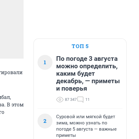
ТОП 5
По погоде 3 августа
1
можно определить,
тировали
каким будет
декабрь, — приметы
и поверья
бал,
87 347
11
а. В этом
го
Суровой или мягкой будет
2
зима, можно узнать по
погоде 5 августа — важные
приметы