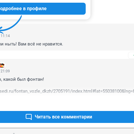
одробнее в профиле
ИИ
73
 11:14
и ныть! Вам всё не нравится.
 21:09
, какой был фонтан!

osedi.ru/fontan_vozle_dkzh/2705191/index.html#lat=55038100&lng
Читать все комментарии