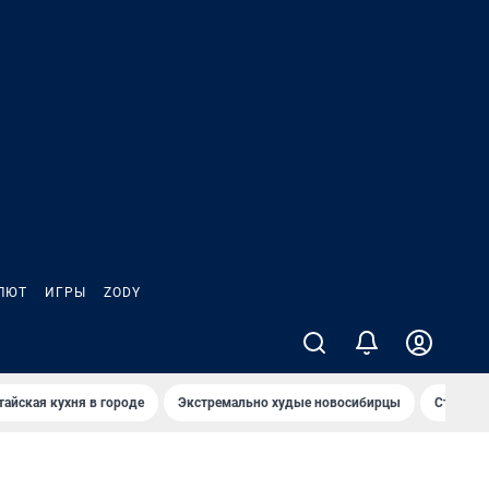
ЛЮТ
ИГРЫ
ZODY
тайская кухня в городе
Экстремально худые новосибирцы
Старт те