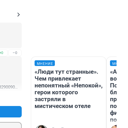
+0
–0
МНЕНИЕ
МНЕНИ
«Люди тут странные».
«Анал
Чем привлекает
вот ч
непонятный «Непокой»,
Почем
=82900900
герои которого
блокб
застряли в
прова
+0
–0
мистическом отеле
повто
фильм
полны