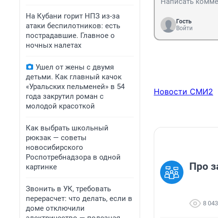
На Кубани горит НПЗ из-за
Гость
атаки беспилотников: есть
Войти
пострадавшие. Главное о
ночных налетах
Ушел от жены с двумя
детьми. Как главный качок
«Уральских пельменей» в 54
Новости СМИ2
года закрутил роман с
молодой красоткой
Как выбрать школьный
рюкзак — советы
новосибирского
Роспотребнадзора в одной
Про з
картинке
Звонить в УК, требовать
перерасчет: что делать, если в
8 043
доме отключили