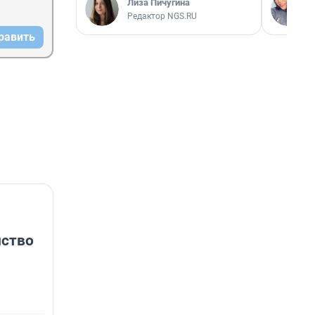
Лиза Пичугина
Редактор NGS.RU
равить
нство