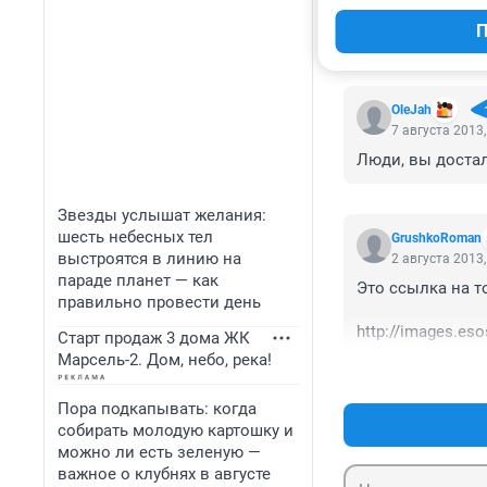
П
КОММЕНТАР
OleJah
7 августа 2013,
Люди, вы достал
Звезды услышат желания:
шесть небесных тел
GrushkoRoman
выстроятся в линию на
2 августа 2013,
параде планет — как
Это ссылка на то
правильно провести день
http://images.es
Старт продаж 3 дома ЖК
&z=15&mt=1&v=1
Марсель-2. Дом, небо, река!
Пора подкапывать: когда
собирать молодую картошку и
можно ли есть зеленую —
важное о клубнях в августе