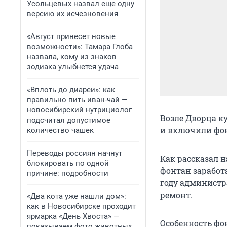
Усольцевых назвал еще одну
версию их исчезновения
«Август принесет новые
возможности»: Тамара Глоба
назвала, кому из знаков
зодиака улыбнется удача
«Вплоть до диареи»: как
правильно пить иван-чай —
новосибирский нутрициолог
Возле Дворца к
подсчитал допустимое
и включили фо
количество чашек
Переводы россиян начнут
Как рассказал 
блокировать по одной
фонтан заработ
причине: подробности
году администр
ремонт.
«Два кота уже нашли дом»:
как в Новосибирске проходит
ярмарка «День Хвоста» —
Особенность фо
показываем фото животных