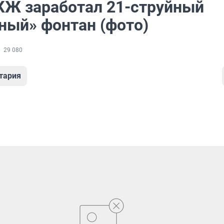
КЖ заработал 21-струйный
ный» фонтан (фото)
29 080
тария