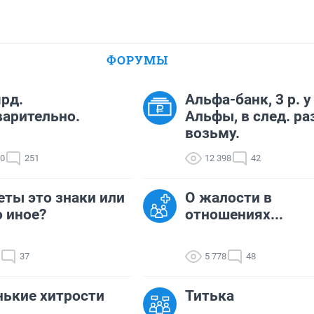
ФОРУМЫ
рд.
Альфа-банк, 3 р. у
арительно.
Альфы, в след. ра
возьму.
40
251
12 398
42
ты это знаки или
О жалости в
о иное?
отношениях...
37
5 778
48
ькие хитрости
Титька