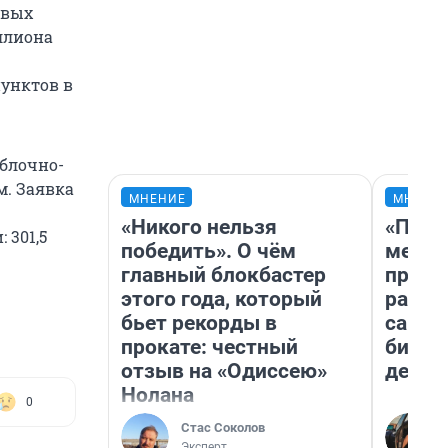
овых
ллиона
пунктов в
 блочно-
м. Заявка
МНЕНИЕ
МНЕНИ
«Никого нельзя
«Поку
 301,5
победить». О чём
мешке
главный блокбастер
предп
этого года, который
расска
бьет рекорды в
самом
прокате: честный
бизне
отзыв на «Одиссею»
дешев
Нолана
0
Стас Соколов
Эксперт