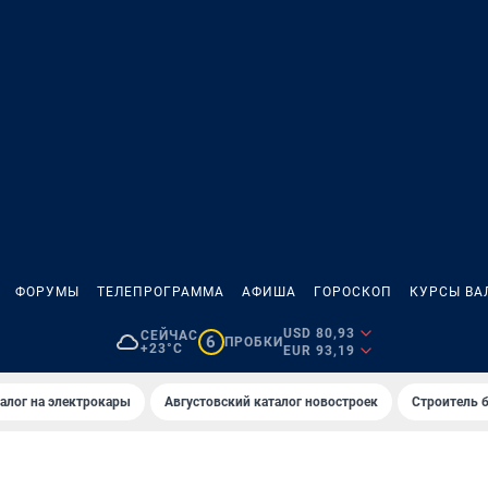
ФОРУМЫ
ТЕЛЕПРОГРАММА
АФИША
ГОРОСКОП
КУРСЫ ВА
USD 80,93
СЕЙЧАС
6
ПРОБКИ
+23°C
EUR 93,19
алог на электрокары
Августовский каталог новостроек
Строитель б