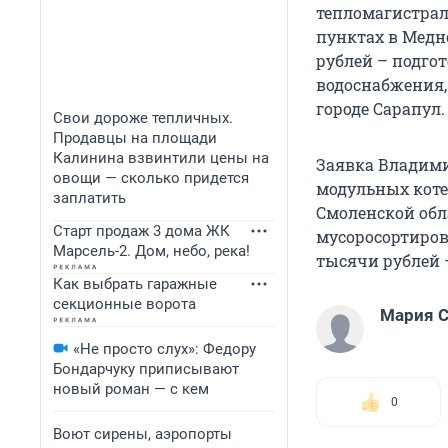
тепломагистрал
пунктах в Медн
рублей – подго
водоснабжения,
городе Сарапул.
Свои дороже тепличных.
Продавцы на площади
Калинина взвинтили цены на
Заявка Владими
овощи — сколько придется
модульных коте
заплатить
Смоленской обл
Старт продаж 3 дома ЖК
мусоросортирово
Марсель-2. Дом, небо, река!
тысячи рублей –
Как выбрать гаражные
секционные ворота
Мария С
«Не просто слух»: Федору
Бондарчуку приписывают
новый роман — с кем
0
Воют сирены, аэропорты