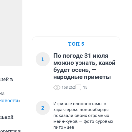
ТОП 5
По погоде 31 июля
1
можно узнать, какой
будет осень, —
народные приметы
шей в
158 262
15
из
Новости
».
Игривые слонопотамы с
2
характером: новосибирцы
показали своих огромных
льной
мейн-кунов — фото суровых
питомцев
ворится в