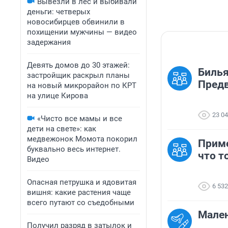
Вывезли в лес и выбивали
деньги: четверых
новосибирцев обвинили в
похищении мужчины — видео
задержания
Девять домов до 30 этажей:
Билья
застройщик раскрыл планы
Предв
на новый микрорайон по КРТ
на улице Кирова
23 0
«Чисто все мамы и все
дети на свете»: как
медвежонок Момота покорил
Приме
буквально весь интернет.
что т
Видео
Опасная петрушка и ядовитая
6 532
вишня: какие растения чаще
всего путают со съедобными
Мален
Получил разряд в затылок и