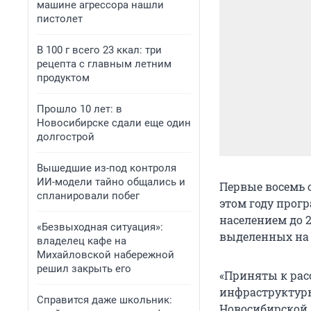
машине агрессора нашли
пистолет
В 100 г всего 23 ккал: три
рецепта с главным летним
продуктом
Прошло 10 лет: в
Новосибирске сдали еще один
долгострой
Вышедшие из-под контроля
ИИ-модели тайно общались и
Первые восемь 
спланировали побег
этом году прог
населением до 
«Безвыходная ситуация»:
выделенных на 
владелец кафе на
Михайловской набережной
решил закрыть его
«Приняты к ра
инфраструктуры
Справится даже школьник:
Новосибирской, 