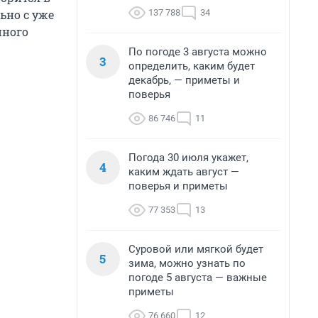
137 788
34
ьно с уже
йного
По погоде 3 августа можно
3
определить, каким будет
декабрь, — приметы и
поверья
86 746
11
Погода 30 июля укажет,
4
каким ждать август —
поверья и приметы
77 353
13
Суровой или мягкой будет
5
зима, можно узнать по
погоде 5 августа — важные
приметы
76 660
12