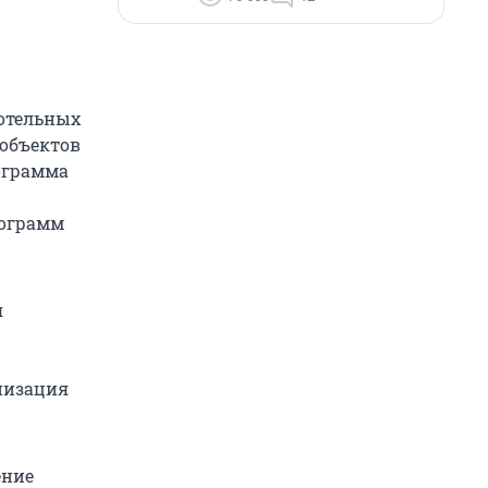
котельных
 объектов
ограмма
рограмм
я
низация
ение