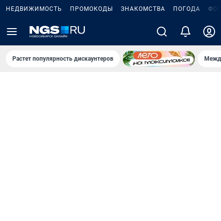
НЕДВИЖИМОСТЬ
ПРОМОКОДЫ
ЗНАКОМСТВА
ПОГОДА
ФО
Растет популярность дискаунтеров
Межд