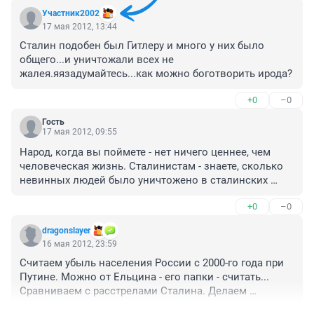
Участник2002
17 мая 2012, 13:44
Сталин подобен был Гитлеру и много у них было 
общего...и уничтожали всех не 
жалея.яязадумайтесь...как можно боготворить ирода?
+0
–0
Гость
17 мая 2012, 09:55
Народ, когда вы поймете - нет ничего ценнее, чем 
человеческая жизнь. Сталинистам - знаете, сколько 
невинных людей было уничтожено в сталинских 
чистках? Как пример - давайте одного из вас объявим 
+0
–0
врагом народа, найдем причину и для галочки 
"зачистим"? "Для блага народа"? Пойдете на жертву?

dragonslayer
Задумаетесь тогда?
16 мая 2012, 23:59
Считаем убыль населения России с 2000-го года при 
Путине. Можно от Ельцина - его папки - считать... 
Сравниваем с расстрелами Сталина. Делаем 
правильные выводы.