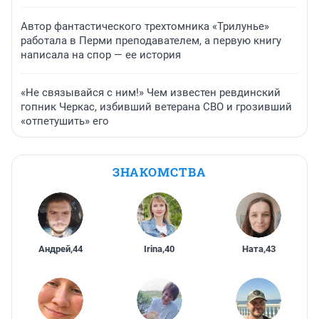
Автор фантастического трехтомника «Трилунье»
работала в Перми преподавателем, а первую книгу
написала на спор — ее история
«Не связывайся с ним!» Чем известен ревдинский
гопник Черкас, избивший ветерана СВО и грозивший
«отпетушить» его
ЗНАКОМСТВА
Андрей
,
44
Irina
,
40
Ната
,
43