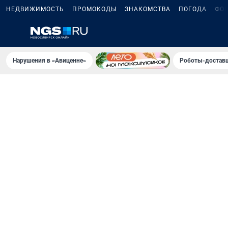
НЕДВИЖИМОСТЬ
ПРОМОКОДЫ
ЗНАКОМСТВА
ПОГОДА
ФО
Нарушения в «Авиценне»
Роботы-доставщ