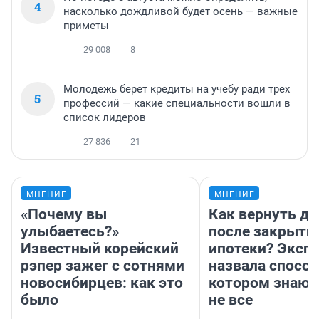
4
насколько дождливой будет осень — важные
приметы
29 008
8
Молодежь берет кредиты на учебу ради трех
5
профессий — какие специальности вошли в
список лидеров
27 836
21
МНЕНИЕ
МНЕНИЕ
«Почему вы
Как вернуть де
улыбаетесь?»
после закрыти
Известный корейский
ипотеки? Эксп
рэпер зажег с сотнями
назвала способ
новосибирцев: как это
котором знают
было
не все