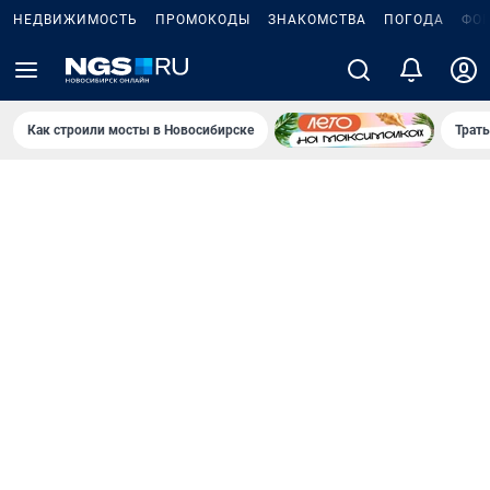
НЕДВИЖИМОСТЬ
ПРОМОКОДЫ
ЗНАКОМСТВА
ПОГОДА
ФО
Как строили мосты в Новосибирске
Траты