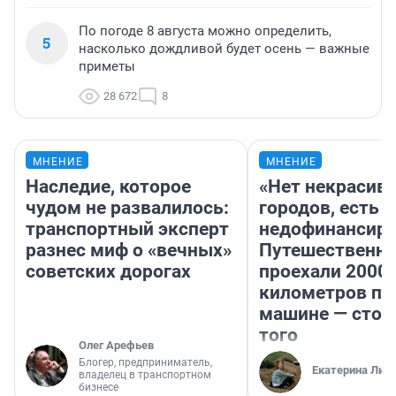
По погоде 8 августа можно определить,
5
насколько дождливой будет осень — важные
приметы
28 672
8
МНЕНИЕ
МНЕНИЕ
Наследие, которое
«Нет некрасив
чудом не развалилось:
городов, есть
транспортный эксперт
недофинансиро
разнес миф о «вечных»
Путешественн
советских дорогах
проехали 2000
километров по 
машине — стои
того
Олег Арефьев
Блогер, предприниматель,
Екатерина Лит
владелец в транспортном
бизнесе