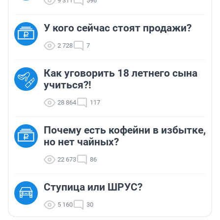
9 311
596
У кого сейчас стоят продажи?
2 728
7
Как уговорить 18 летнего сына
учиться?!
28 864
117
Почему есть кофейни в избытке,
но нет чайных?
22 673
86
Ступица или ШРУС?
5 160
30