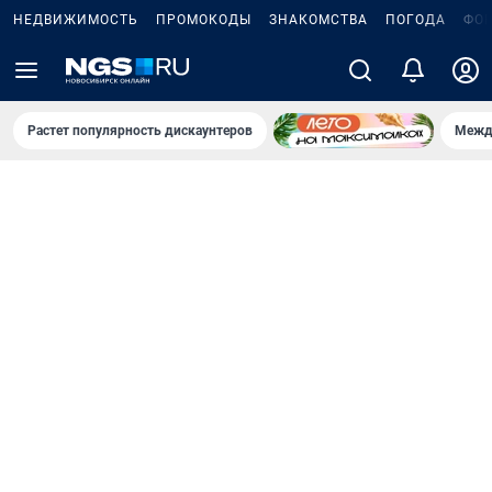
НЕДВИЖИМОСТЬ
ПРОМОКОДЫ
ЗНАКОМСТВА
ПОГОДА
ФО
Растет популярность дискаунтеров
Межд