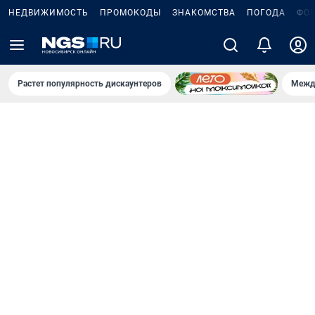
НЕДВИЖИМОСТЬ
ПРОМОКОДЫ
ЗНАКОМСТВА
ПОГОДА
ФО
Растет популярность дискаунтеров
Межд