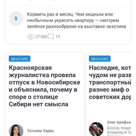
Кормить раз в месяц. Чем хищным или
5
необычным украсить квартиру — смотрим
зелёное разнообразие на выставке экзотики
27 085
13
МНЕНИЕ
МНЕНИЕ
Красноярская
Наследие, кото
журналистка провела
чудом не разва
отпуск в Новосибирске
транспортный 
и объяснила, почему в
разнес миф о 
споре о столице
советских доро
Сибири нет смысла
Олег Арефьев
Блогер, предпри
Татьяна Зарва
владелец в тра