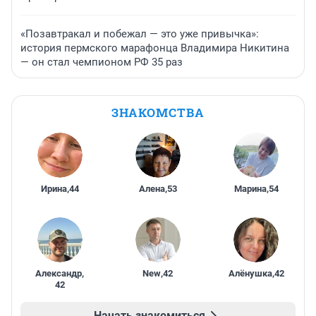
«Позавтракал и побежал — это уже привычка»:
история пермского марафонца Владимира Никитина
— он стал чемпионом РФ 35 раз
ЗНАКОМСТВА
Ирина
,
44
Алена
,
53
Марина
,
54
Александр
,
New
,
42
Алёнушка
,
42
42
Начать знакомиться