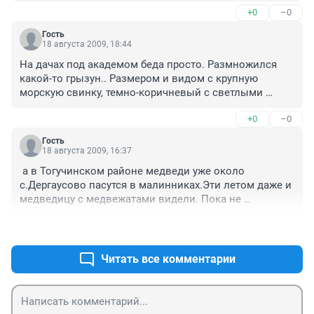
переубеждение!) 

+0
–0
"защитники" прирожы и противники охоты ничего 
для этой самой природы не сделали в 99%, но 
Гость
рассуждать об этом любят!)
18 августа 2009, 18:44
На дачах под академом беда просто. Размножился 
какой-то грызун.. Размером и видом с крупную 
морскую свинку, темно-коричневый с светлыми 
пятнами на щеках. Жрет все подряд на грядках.. Даже 
+0
–0
лук! 

Народ в землю ведра с водой закапывает и по 
Гость
нескольку штук за неделю с одного участка 
18 августа 2009, 16:37
отлавливает. Шо за напасть никто не знает... Болтают 
 а в Тогучинском районе медведи уже около 
что ханорики когда-то сбежавшие с зверофермы в 
с.Дергаусово пасутся в малинниках.Эти летом даже и 
Каинке расплодились.. не знаю.. тот которого я видел 
медведицу с медвежатами видели. Пока не 
не похож на ханорика.  

пакостят... Вот тебе и "на границе с Томской 
Нам бы теперь хорьков куниц, соболей, лис и прочих 
+0
–0
областью"..., скоро и в Новосиб медведи 
хищников для регулирования численности этого 
наведаются....
гада..
Читать все комментарии