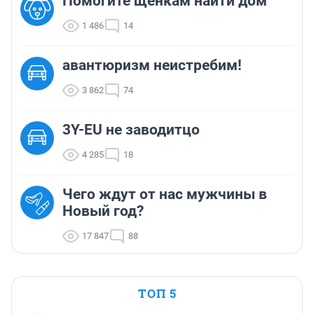
Помогите щенкам найти дом
1 486
14
авантюризм неистребим!
3 862
74
3Y-EU не заводитцо
4 285
18
Чего ждут от нас мужчины в
Новый год?
17 847
88
ТОП 5