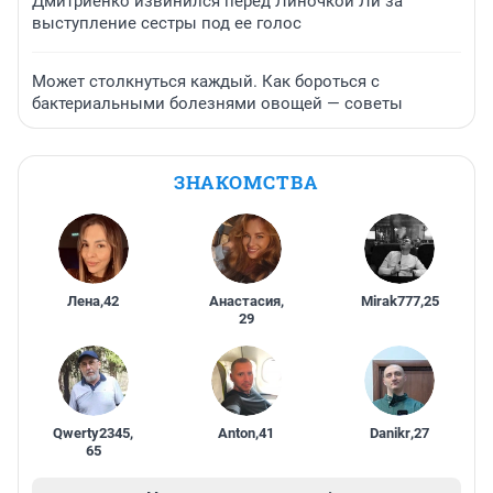
Дмитриенко извинился перед Линочкой Ли за
выступление сестры под ее голос
Может столкнуться каждый. Как бороться с
бактериальными болезнями овощей — советы
ЗНАКОМСТВА
Лена
,
42
Анастасия
,
Mirak777
,
25
29
Qwerty2345
,
Anton
,
41
Danikr
,
27
65