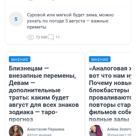
Суровой или мягкой будет зима, можно
5
узнать по погоде 5 августа — важные
приметы
73 948
11
МНЕНИЕ
МНЕНИЕ
Близнецам —
«Аналоговая ж
внезапные перемены,
вот что нам ну
Девам —
Почему новые
дополнительные
блокбастеры
траты: каким будет
проваливаются,
август для всех знаков
повторы стары
зодиака — таро-
фильмов соби
прогноз
полные залы
Анастасия Першина
Алёна Золотух
Автор мнения
Журналист НГС