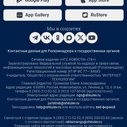
Google Play
App Store
App Gallery
RuStore
Мы в соцсетях
Контактные данные для Роскомнадзора и государственных органов
Сетевое издание «НГС.НОВОСТИ» (18+)
Зарегистрировано Федеральной службой по надзору в сфере связи,
информационных технологий и массовых коммуникаций (Роскомнадзор)
Регистрационный номер ЭЛ № ФС 77— 84683
Учредитель: Общество с ограниченной ответственностью "ИНТЕРНЕТ
ТЕХНОЛОГИИ"
Главный редактор: Громкова Елена Александровна
Адрес редакции: 630099, Россия, Новосибирск, ул. Ленина, д. 12, 6 этаж,
телефон 8 (383) 212-52-52, 8 (923) 157-00-00 (круглосуточно)
Электронный адрес редакции:
ngs@shkulev.ru
Контактные данные для Роскомнадзора и государственных органов:
juristnsk@shkulev.ru
Техподдержка:
help@shkulev.ru
или воспользуйтесь
веб-формой
Связаться с отделом продаж: 8 (383) 212-52-52, 8 (800) 200-03-83 (звонок
с сотового бесплатный),
reklamangs@shkulev.ru
Редакция сайта не несет ответственности за достоверность