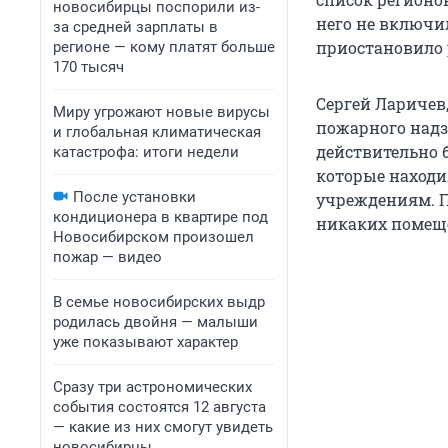
новосибирцы поспорили из-
него не включил
за средней зарплаты в
приостановило 
регионе — кому платят больше
170 тысяч
Сергей Ларичев
Миру угрожают новые вирусы
пожарного надзо
и глобальная климатическая
действительно 
катастрофа: итоги недели
которые находи
После установки
учреждениям. П
кондиционера в квартире под
никаких помеще
Новосибирском произошел
пожар — видео
В семье новосибирских выдр
родилась двойня — малыши
уже показывают характер
Сразу три астрономических
события состоятся 12 августа
— какие из них смогут увидеть
новосибирцы