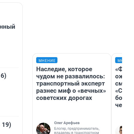
онный
МНЕНИЕ
МНЕНИ
Наследие, которое
«Фина
 6)
чудом не развалилось:
ожида
транспортный эксперт
смотр
разнес миф о «вечных»
«Стар
советских дорогах
больш
честн
Олег Арефьев
 19)
Блогер, предприниматель,
владелец в транспортном