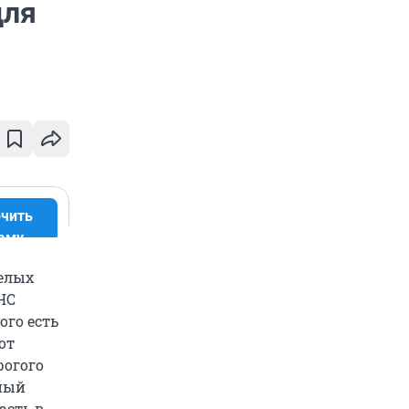
для
чить
аму
релых
ЧС
ого есть
от
рогого
ный
асть в