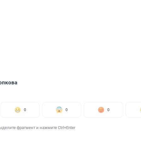
опкова
0
0
0
ыделите фрагмент и нажмите Ctrl+Enter