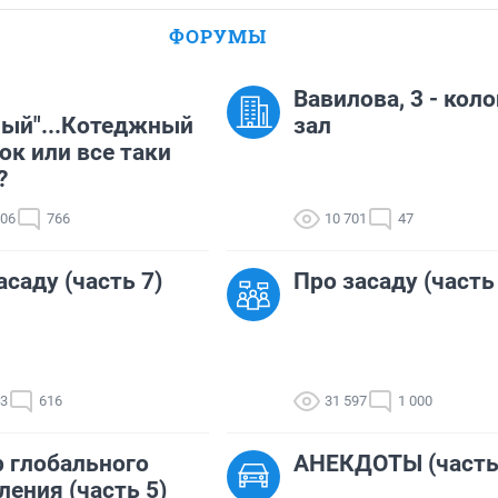
ФОРУМЫ
Вавилова, 3 - кол
ый"...Котеджный
зал
ок или все таки
?
106
766
10 701
47
асаду (часть 7)
Про засаду (часть
93
616
31 597
1 000
 глобального
АНЕКДОТЫ (часть
ления (часть 5)