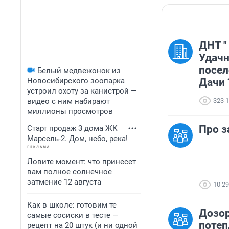
ДНТ "
Удачн
посел
Белый медвежонок из
Новосибирского зоопарка
Дачи 
устроил охоту за канистрой —
видео с ним набирают
323 
миллионы просмотров
Про з
Старт продаж 3 дома ЖК
Марсель-2. Дом, небо, река!
Ловите момент: что принесет
вам полное солнечное
затмение 12 августа
10 2
Как в школе: готовим те
Дозор
самые сосиски в тесте —
потеп
рецепт на 20 штук (и ни одной