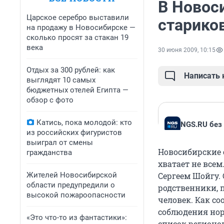
В Новос
Царское серебро выставили
старико
на продажу в Новосибирске —
сколько просят за стакан 19
века
30 июня 2009, 10:15
Отдых за 300 рублей: как
Написать
выглядят 10 самых
бюджетных отелей Египта —
обзор с фото
Катись, пока молодой: кто
NGS.RU без
из российских фигуристов
выиграл от смены
Новосибирские 
гражданства
хватает не все
Жителей Новосибирской
Сергеем Шойгу. 
области предупредили о
родственники, п
высокой пожароопасности
человек. Как с
соблюдения нор
«Это что-то из фантастики»:
список регионо