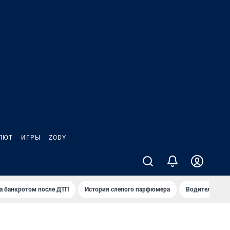
ЛЮТ
ИГРЫ
ZODY
а банкротом после ДТП
История слепого парфюмера
Водители пер