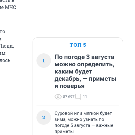
ние МЧС
го
и
ТОП 5
Люди,
им
По погоде 3 августа
1
лось
можно определить,
каким будет
декабрь, — приметы
и поверья
87 697
11
Суровой или мягкой будет
2
зима, можно узнать по
погоде 5 августа — важные
приметы