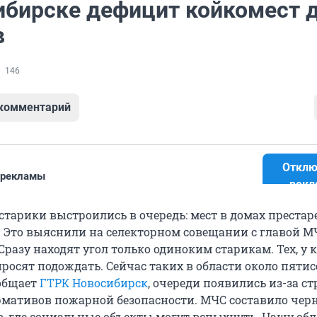
ибирске дефицит койкомест 
в
146
 комментарий
Отклю
 рекламы
рекл
старики выстроились в очередь: мест в домах преста
м. Это выяснили на селекторном совещании с главой М
Сразу находят угол только одиноким старикам. Тех, у к
росят подождать. Сейчас таких в области около пятис
ообщает
ГТРК Новосибирск
, очереди появились из-за ст
мативов пожарной безопасности. МЧС составило чер
в, где социальные объекты могут вспыхнуть. Нашу обл