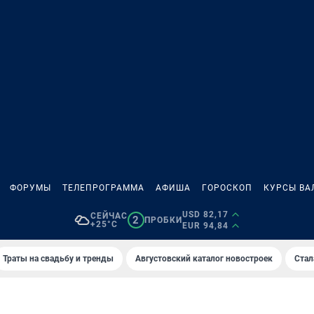
ФОРУМЫ
ТЕЛЕПРОГРАММА
АФИША
ГОРОСКОП
КУРСЫ ВА
USD 82,17
СЕЙЧАС
2
ПРОБКИ
+25°C
EUR 94,84
Траты на свадьбу и тренды
Августовский каталог новостроек
Стал