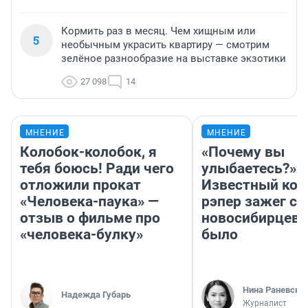
Кормить раз в месяц. Чем хищным или
5
необычным украсить квартиру — смотрим
зелёное разнообразие на выставке экзотики
27 098
14
МНЕНИЕ
МНЕНИЕ
Колобок-колобок, я
«Почему вы
тебя боюсь! Ради чего
улыбаетесь?»
отложили прокат
Известный кор
«Человека-паука» —
рэпер зажег с 
отзыв о фильме про
новосибирцев: 
«человека-булку»
было
Нина Раневска
Надежда Губарь
Журналист