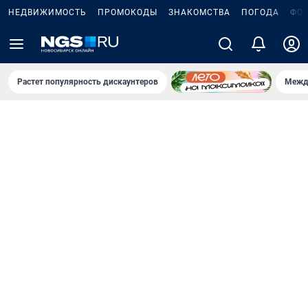
НЕДВИЖИМОСТЬ
ПРОМОКОДЫ
ЗНАКОМСТВА
ПОГОДА
ФО
Растет популярность дискаунтеров
Межд