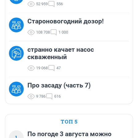
52 959
556
Староновогодний дозор!
108 708
1 000
странно качает насос
скваженный
19 068
47
Про засаду (часть 7)
9 786
616
ТОП 5
По погоде 3 августа можно
1