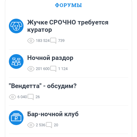
ФОРУМЫ
Жучке СРОЧНО требуется
куратор
183 524
739
Ночной раздор
201 600
1 124
"Вендетта" - обсудим?
6 040
26
Бар-ночной клуб
2 536
20