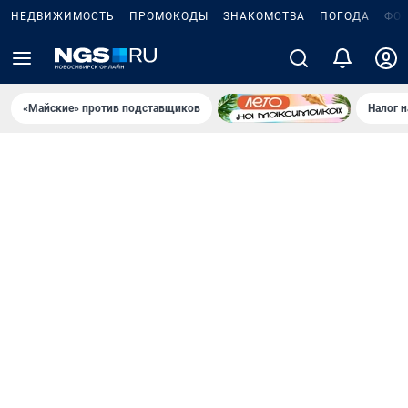
НЕДВИЖИМОСТЬ
ПРОМОКОДЫ
ЗНАКОМСТВА
ПОГОДА
ФО
«Майские» против подставщиков
Налог 