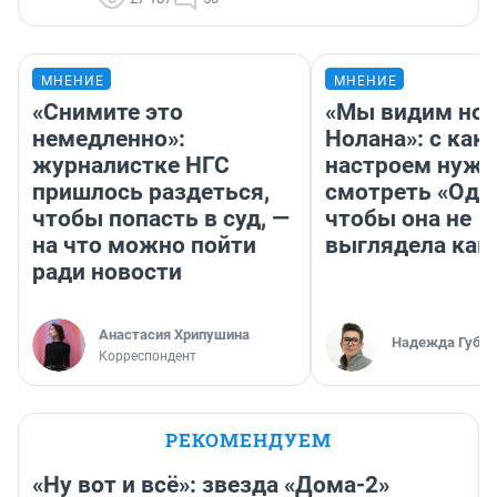
МНЕНИЕ
МНЕНИЕ
«Снимите это
«Мы видим нов
немедленно»:
Нолана»: с как
журналистке НГС
настроем нужн
пришлось раздеться,
смотреть «Оди
чтобы попасть в суд, —
чтобы она не
на что можно пойти
выглядела как
ради новости
Анастасия Хрипушина
Надежда Губар
Корреспондент
РЕКОМЕНДУЕМ
«Ну вот и всё»: звезда «Дома-2»