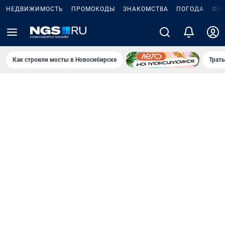
НЕДВИЖИМОСТЬ
ПРОМОКОДЫ
ЗНАКОМСТВА
ПОГОДА
ФО
Как строили мосты в Новосибирске
Траты