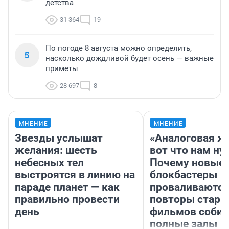
детства
31 364
19
По погоде 8 августа можно определить,
5
насколько дождливой будет осень — важные
приметы
28 697
8
МНЕНИЕ
МНЕНИЕ
Звезды услышат
«Аналоговая ж
желания: шесть
вот что нам ну
небесных тел
Почему новые
выстроятся в линию на
блокбастеры
параде планет — как
проваливаются,
правильно провести
повторы стары
день
фильмов соби
полные залы