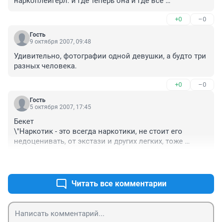
наркоплейгерл. и где теперь она и где все 
порядочные девушки
+0
–0
Гость
9 октября 2007, 09:48
Удивительно, фотографии одной девушки, а будто три 
разных человека.
+0
–0
Гость
5 октября 2007, 17:45
Бекет

\"Наркотик - это всегда наркотики, не стоит его 
недоценивать, от экстази и других легких, тоже 
умирают а если нет, обычно переходят к более 
+1
–0
тяжелым наркотикам\".

Вы не знаете предмет спора. 

Читать все комментарии
...А детей учите, чтобы своя голова была на плечах, - 
только и всего. И не надо никого расстреливать. 
Были уже и концлагеря и расстрелы. Хватит.