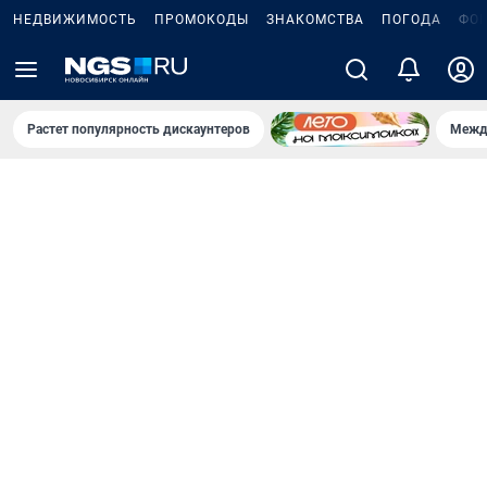
НЕДВИЖИМОСТЬ
ПРОМОКОДЫ
ЗНАКОМСТВА
ПОГОДА
ФО
Растет популярность дискаунтеров
Межд