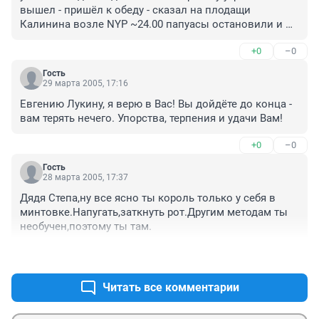
вышел - пришёл к обеду - сказал на плодащи 
Калинина возле NYP ~24.00 папуасы остановили и 
ошманали - незаметно изъяли около 5000р (з/п 
+0
–0
получил) он было хватился а те уже сели в бобик и 
ухали а он пешкодралом шёл до Есенина - дошёл к 3 
Гость
ночи.:(
29 марта 2005, 17:16
Евгению Лукину, я верю в Вас! Вы дойдёте до конца - 
вам терять нечего. Упорства, терпения и удачи Вам!
+0
–0
Гость
28 марта 2005, 17:37
Дядя Степа,ну все ясно ты король только у себя в 
минтовке.Напугать,заткнуть рот.Другим методам ты 
необучен,поэтому ты там.
+0
–0
Читать все комментарии