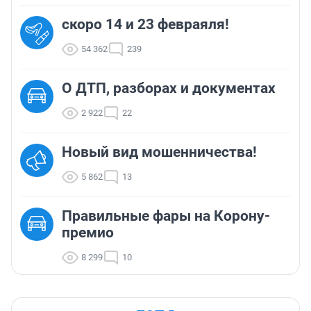
скоро 14 и 23 февраяля!
54 362
239
О ДТП, разборах и документах
2 922
22
Новый вид мошенничества!
5 862
13
Правильные фары на Корону-
премио
8 299
10