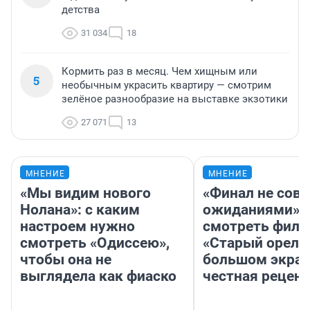
детства
31 034
18
Кормить раз в месяц. Чем хищным или
5
необычным украсить квартиру — смотрим
зелёное разнообразие на выставке экзотики
27 071
13
МНЕНИЕ
МНЕНИЕ
«Мы видим нового
«Финал не совп
Нолана»: с каким
ожиданиями»: 
настроем нужно
смотреть фил
смотреть «Одиссею»,
«Старый орел» 
чтобы она не
большом экран
выглядела как фиаско
честная рецен