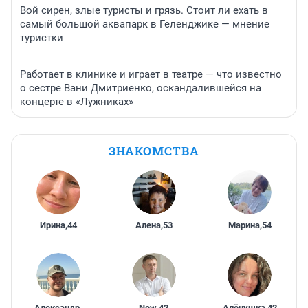
Вой сирен, злые туристы и грязь. Стоит ли ехать в
самый большой аквапарк в Геленджике — мнение
туристки
Работает в клинике и играет в театре — что известно
о сестре Вани Дмитриенко, оскандалившейся на
концерте в «Лужниках»
ЗНАКОМСТВА
Ирина
,
44
Алена
,
53
Марина
,
54
Александр
,
New
,
42
Алёнушка
,
42