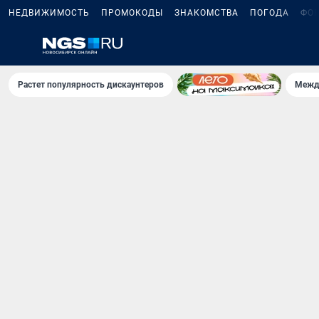
НЕДВИЖИМОСТЬ
ПРОМОКОДЫ
ЗНАКОМСТВА
ПОГОДА
ФО
Растет популярность дискаунтеров
Межд