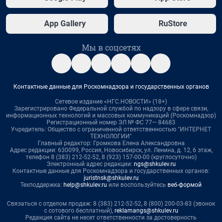
App Gallery
RuStore
Мы в соцсетях
Контактные данные для Роскомнадзора и государственных органов
Сетевое издание «НГС.НОВОСТИ» (18+)
Зарегистрировано Федеральной службой по надзору в сфере связи,
информационных технологий и массовых коммуникаций (Роскомнадзор)
Регистрационный номер ЭЛ № ФС 77— 84683
Учредитель: Общество с ограниченной ответственностью "ИНТЕРНЕТ
ТЕХНОЛОГИИ"
Главный редактор: Громкова Елена Александровна
Адрес редакции: 630099, Россия, Новосибирск, ул. Ленина, д. 12, 6 этаж,
телефон 8 (383) 212-52-52, 8 (923) 157-00-00 (круглосуточно)
Электронный адрес редакции:
ngs@shkulev.ru
Контактные данные для Роскомнадзора и государственных органов:
juristnsk@shkulev.ru
Техподдержка:
help@shkulev.ru
или воспользуйтесь
веб-формой
Связаться с отделом продаж: 8 (383) 212-52-52, 8 (800) 200-03-83 (звонок
с сотового бесплатный),
reklamangs@shkulev.ru
Редакция сайта не несет ответственности за достоверность