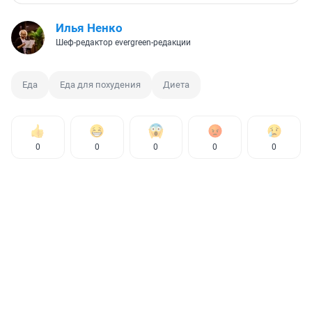
Илья Ненко
Шеф-редактор evergreen-редакции
Еда
Еда для похудения
Диета
0
0
0
0
0