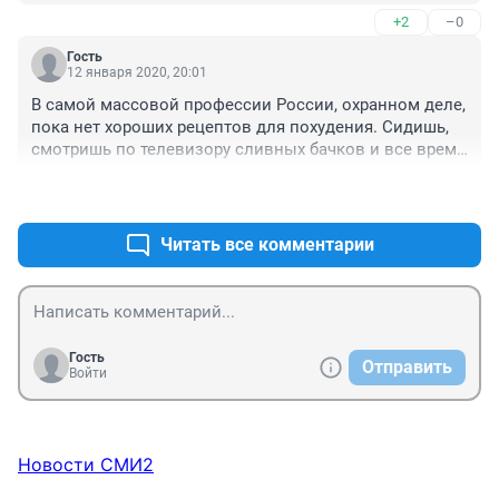
что варила в чайнике яйца, огурчики-помидорчики 
+2
–0
покупала да таскала строительный мусор с 
четвертого этажа без лифта. Второй раз - двое 
Гость
родственников одновременно в больнице лежали, 
12 января 2020, 20:01
так вот я к ним каждый день, а то и два раза пешком 
В самой массовой профессии России, охранном деле, 
и с передачкой на двоих - фитнес дай бог. И третий 
пока нет хороших рецептов для похудения. Сидишь, 
раз на работе довели. Я просто есть не могла и в день 
смотришь по телевизору сливных бачков и все время 
теряла почти по килограмму.
ешь что- нибудь типа колбаски с хлебом. Самое 
+1
–0
лучшее было бы секс, но девушки дорого стоят. 
Потому мы за советскую власть и за лозунг "каждому 
охраннику по бесплатной девушке".
Читать все комментарии
Гость
Отправить
Войти
Новости СМИ2