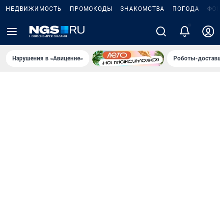
НЕДВИЖИМОСТЬ
ПРОМОКОДЫ
ЗНАКОМСТВА
ПОГОДА
ФО
5
Нарушения в «Авиценне»
Роботы-доставщ