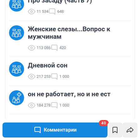
Про засаду (часть 7)
11 534
648
Женские слезы...Вопрос к
мужчинам
113 086
420
Дневной сон
217 253
1 000
он не работает, но и не ест
184 278
1 000
Пос.Светлый, застр.Антар, кто
40
сталкивался?
Комментарии