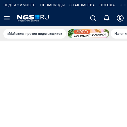
НЕДВИЖИМОСТЬ
ПРОМОКОДЫ
ЗНАКОМСТВА
ПОГОДА
ФО
«Майские» против подставщиков
Налог 