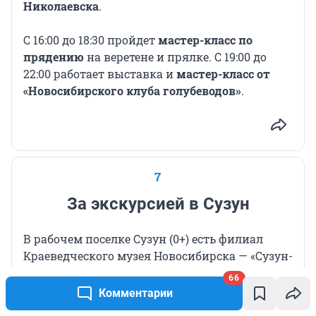
Николаевска
.
С 16:00 до 18:30 пройдет
мастер-класс по
прядению
на веретене и прялке. С 19:00 до
22:00 работает выставка и
мастер-класс от
«Новосибирского клуба голубеводов»
.
7
За экскурсией в Сузун
В рабочем поселке Сузун (0+) есть филиал
Краеведческого музея Новосибирска — «Сузун-
завод. Монетный двор». 16 мая он будет
66
работать с 11:00 до 20:00. Билеты стоят по 400
Комментарии
рублей, школьникам, студентам,