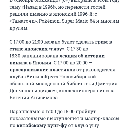
тему «Назад в 1996!», но перенести гостей
решили именно в японский 1996-й: с
«Тамагочи», Pokémon, Super Mario 64 и многим
другим.
С 17:00 до 21:00 можно будет сделать
грим в
стиле японских «гяру»
. С 17:30 до
18:30 запланирована
лекция об истории
винила в Японии
. С 17:00 до 20:00 —
прослушивание пластинок
от руководителя
клуба «ВинилоКрут» Новосибирской
областной молодежной библиотеки Дмитрия
Донченко и диджея, коллекционера винила
Евгения Анисимова.
Параллельно с 17:00 до 18:00 пройдут
показательные выступления и мастер-классы
по
китайскому кунг-фу
от клуба ушу