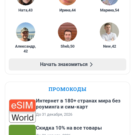
Ната
,
43
Ирина
,
44
Марина
,
54
Александр
,
Sheb
,
50
New
,
42
42
Начать знакомиться
ПРОМОКОДЫ
Интернет в 180+ странах мира без
роуминга и сим-карт
До 31 декабря, 2026
Скидка 10% на все товары