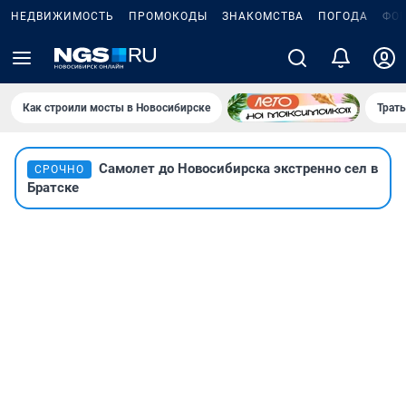
НЕДВИЖИМОСТЬ
ПРОМОКОДЫ
ЗНАКОМСТВА
ПОГОДА
ФО
Как строили мосты в Новосибирске
Траты
Самолет до Новосибирска экстренно сел в
СРОЧНО
Братске