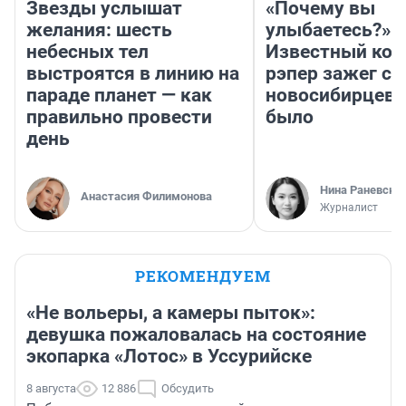
Звезды услышат
«Почему вы
желания: шесть
улыбаетесь?»
небесных тел
Известный кор
выстроятся в линию на
рэпер зажег с 
параде планет — как
новосибирцев: 
правильно провести
было
день
Нина Раневска
Анастасия Филимонова
Журналист
РЕКОМЕНДУЕМ
«Не вольеры, а камеры пыток»:
девушка пожаловалась на состояние
экопарка «Лотос» в Уссурийске
8 августа
12 886
Обсудить