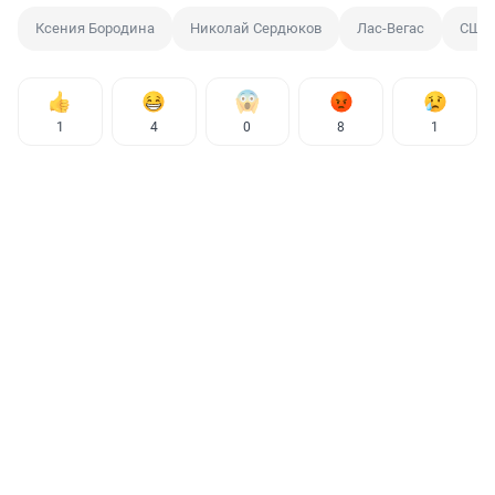
Ксения Бородина
Николай Сердюков
Лас-Вегас
США
1
4
0
8
1