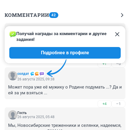
КОММЕНТАРИИ
42
Гость
26 августа 2025, 12:19
Получай награды за комментарии и другие 
задания!
Это что за субъекты? И почему такая честь освещать 
их американское турне?

Подробнее в профиле
На кой нам это надо?
+1
–0
солдат
26 августа 2025, 09:38
Может пора уже её мужику о Родине подумать ...? Да и 
ей за ум взяться ...
+4
–1
Гость
26 августа 2025, 05:48
Мы, Новосибирские треженники и селянки, надеемся, 