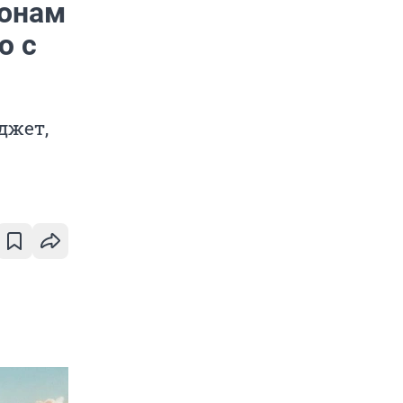
ионам
ю с
джет,