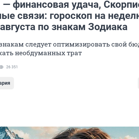
 — финансовая удача, Скорп
ые связи: гороскоп на недел
 августа по знакам Зодиака
знакам следует оптимизировать свой бю
жать необдуманных трат
26 351
ария