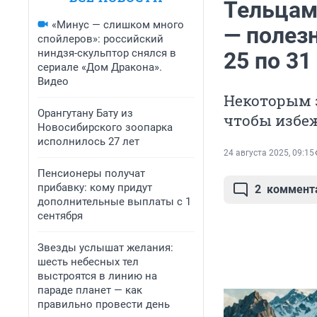
Тельцам
«Минус — слишком много
— полезн
спойлеров»: российский
ниндзя-скульптор снялся в
25 по 31
сериале «Дом Дракона».
Видео
Некоторым 
Орангутану Бату из
чтобы избе
Новосибирского зоопарка
исполнилось 27 лет
24 августа 2025, 09:15
Пенсионеры получат
прибавку: кому придут
2
коммент
дополнительные выплаты с 1
сентября
Звезды услышат желания:
шесть небесных тел
выстроятся в линию на
параде планет — как
правильно провести день