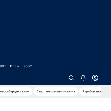
ЛЮТ
ИГРЫ
ZODY
овосибирцев в кино
Старт театрального сезона
7 грибов августа