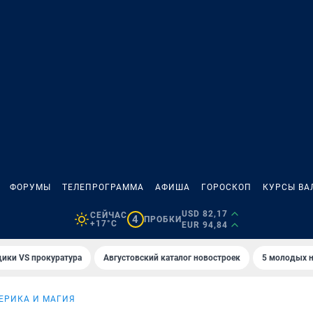
ФОРУМЫ
ТЕЛЕПРОГРАММА
АФИША
ГОРОСКОП
КУРСЫ ВА
USD 82,17
СЕЙЧАС
4
ПРОБКИ
+17°C
EUR 94,84
ики VS прокуратура
Августовский каталог новостроек
5 молодых н
ЕРИКА И МАГИЯ