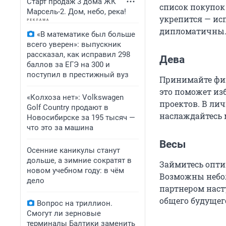
Старт продаж 3 дома ЖК
список покупок 
Марсель-2. Дом, небо, река!
укрепится — ис
дипломатичны
«В математике был больше
всего уверен»: выпускник
рассказал, как исправил 298
Дева
баллов за ЕГЭ на 300 и
поступил в престижный вуз
Принимайте фин
это поможет из
«Колхоза нет»: Volkswagen
проектов. В ли
Golf Сountry продают в
наслаждайтесь 
Новосибирске за 195 тысяч —
что это за машина
Весы
Осенние каникулы станут
дольше, а зимние сократят в
Займитесь опти
новом учебном году: в чём
Возможны небол
дело
партнером наст
общего будущег
Вопрос на триллион.
Смогут ли зерновые
терминалы Балтики заменить