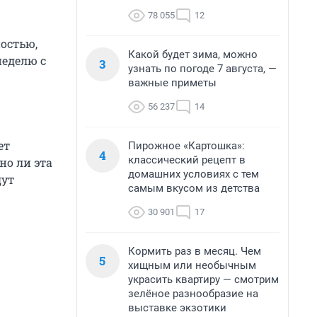
78 055
12
остью,
Какой будет зима, можно
неделю с
3
узнать по погоде 7 августа, —
важные приметы
56 237
14
ет
Пирожное «Картошка»:
4
классический рецепт в
но ли эта
домашних условиях с тем
дут
самым вкусом из детства
30 901
17
Кормить раз в месяц. Чем
5
хищным или необычным
украсить квартиру — смотрим
зелёное разнообразие на
выставке экзотики