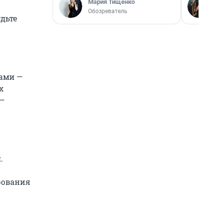
Мария Тищенко
Обозреватель
дьте
гами —
х
 —
.
рования