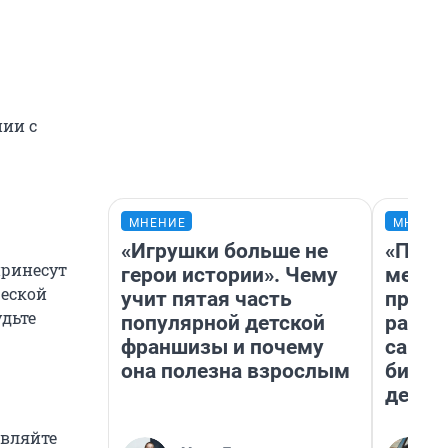
нии с
МНЕНИЕ
МНЕНИ
«Игрушки больше не
«Поку
принесут
герои истории». Чему
мешке
ческой
учит пятая часть
предп
дьте
популярной детской
расска
франшизы и почему
самом
она полезна взрослым
бизне
дешев
авляйте