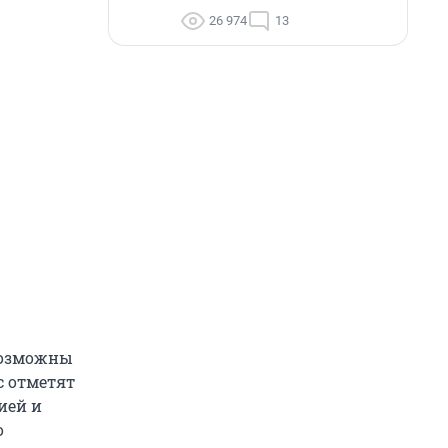
26 974
13
 возможны
с отметят
ией и
о