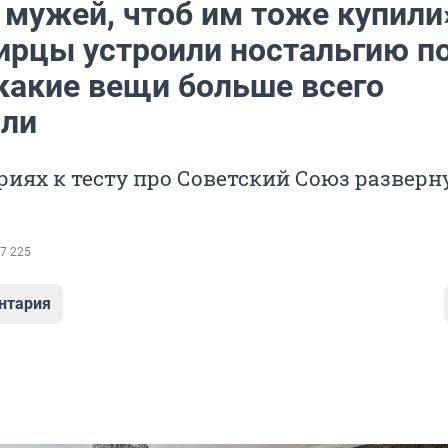
 мужей, чтоб им тоже купили
ирцы устроили ностальгию п
какие вещи больше всего
ли
иях к тесту про Советский Союз разверн
7 225
нтария