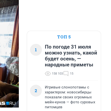
ТОП 5
По погоде 31 июля
1
можно узнать, какой
будет осень, —
народные приметы
158 103
15
Игривые слонопотамы с
2
характером: новосибирцы
показали своих огромных
мейн-кунов — фото суровых
питомцев