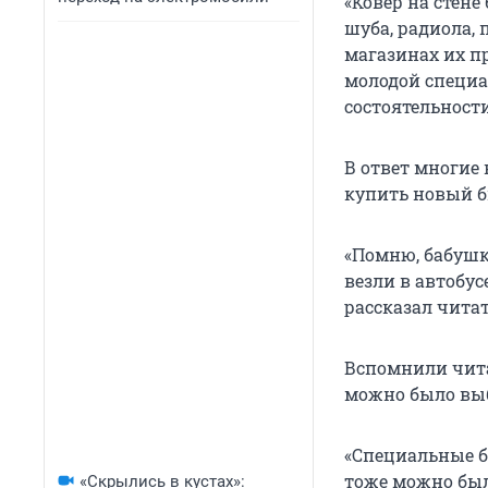
«Ковер на стене
шуба, радиола, 
магазинах их п
молодой специал
состоятельност
В ответ многие 
купить новый б
«Помню, бабушк
везли в автобус
рассказал читат
Вспомнили читат
можно было вы
«Специальные б
тоже можно был
«Скрылись в кустах»: