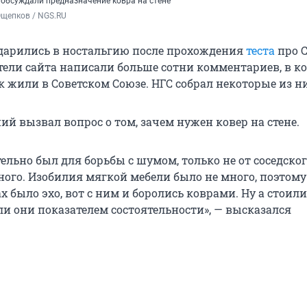
обсуждали предназначение ковра на стене
Ощепков / NGS.RU
дарились в ностальгию после прохождения
теста
про С
атели сайта написали больше сотни комментариев, в к
 жили в Советском Союзе. НГС собрал некоторые из ни
й вызвал вопрос о том, зачем нужен ковер на стене.
ельно был для борьбы с шумом, только не от соседского
ного. Изобилия мягкой мебели было не много, поэтому
 было эхо, вот с ним и боролись коврами. Ну а стоил
ли они показателем состоятельности», — высказался