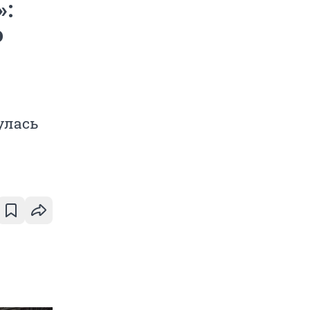
»:
о
улась