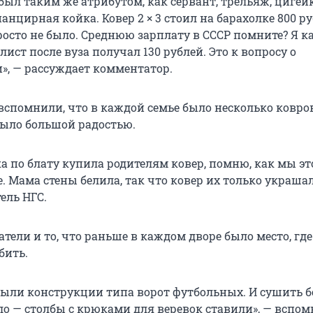
 был таким же атрибутом, как сервант, трельяж, цигей
панцирная койка. Ковер 2 × 3 стоил на барахолке 800 ру
росто не было. Среднюю зарплату в СССР помните? Я к
ист после вуза получал 130 рублей. Это к вопросу о
и», — рассуждает комментатор.
вспомнили, что в каждой семье было несколько ковров
ыло большой радостью.
а по блату купила родителям ковер, помню, как мы эт
е. Мама стены белила, так что ковер их только украшал
ель НГС.
ели и то, что раньше в каждом дворе было место, где
бить.
ыли конструкции типа ворот футбольных. И сушить б
о — столбы с крюками для веревок ставили», — вспо