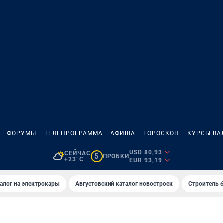
ФОРУМЫ
ТЕЛЕПРОГРАММА
АФИША
ГОРОСКОП
КУРСЫ ВА
USD 80,93
СЕЙЧАС
5
ПРОБКИ
+23°C
EUR 93,19
алог на электрокары
Августовский каталог новостроек
Строитель б