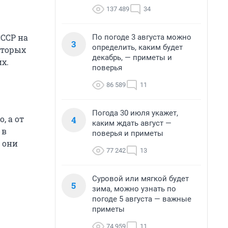
137 489
34
ССР на
По погоде 3 августа можно
3
определить, каким будет
оторых
декабрь, — приметы и
х.
поверья
86 589
11
Погода 30 июля укажет,
, а от
4
каким ждать август —
 в
поверья и приметы
и они
77 242
13
Суровой или мягкой будет
5
зима, можно узнать по
погоде 5 августа — важные
приметы
74 959
11