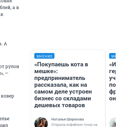
ковая
блей, а в
ак
. А
МНЕНИЕ
МНЕНИ
«Покупаешь кота в
«Игру
от рулон
мешке»:
герои
», —
предприниматель
учит 
рассказала, как на
попул
самом деле устроен
франш
 ковер
бизнес со складами
она п
дешевых товаров
елье
Наталья Шорохова
мнил
Открыла кофейную точку на