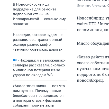
Новосибирцы активно 
В Новосибирске ищут
Источник: 
Александр 
подрядчика для ремонта
подпорной стены на
Новосибирцы у
Ипподромской — сколько ему
сайте НГС. Чит
заплатят
вспоминали, как
Наследие, которое чудом не
развалилось: транспортный
Много обсуждени
эксперт разнес миф о
«вечных» советских дорогах
«Ковер действит
«Находимся в заложниках»:
своего собствен
селлеры рассказали, сколько
пустых комнатах
миллионов потеряли из-за
недорого, не бы
ударов по складам WB
новосибирец.
«Аналоговая жизнь — вот что
нам нужно». Почему новые
блокбастеры проваливаются,
а повторы старых фильмов
собирают полные залы