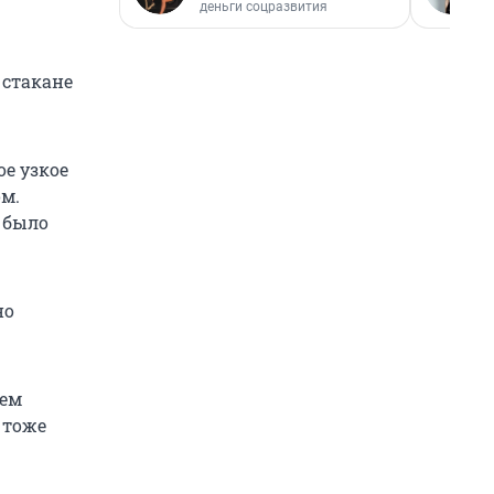
деньги соцразвития
 стакане
ое узкое
м.
 было
но
сем
 тоже