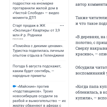
подростки на иномарке
автор коммента
протаранили жилой дом в
«Чистой Слободе» — видео
Также читатели
момента ДТП
и что такое под
Старт продаж в ЖК
«Околица»! Квартиры от 3,9
млн ₽ р. Родники
«В деревнях, на
полотно, с при
«Помойка с дикими ценами».
Сверху накрыв
Туристка поделилась личным
красиво», — опи
опытом отдыха в Геленджике
Погода 6 августа подскажет,
Обсудили читат
каким будет сентябрь, —
воспоминаний у
народные приметы
«Когда папа куп
«Майские» против
«подставщиков». Троих
обленилась, в к
новосибирцев осудили за
купили», — всп
разбой и вымогательство — их
жертву обвиняют в аферах с