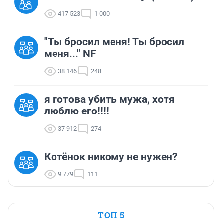
417 523
1 000
"Ты бросил меня! Ты бросил
меня..." NF
38 146
248
я готова убить мужа, хотя
люблю его!!!!
37 912
274
Котёнок никому не нужен?
9 779
111
ТОП 5