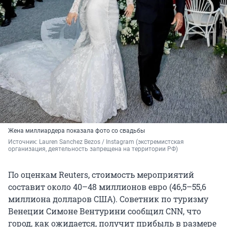
Жена миллиардера показала фото со свадьбы
Источник: 
Lauren Sanchez Bezos / Instagram (экстремистская 
организация, деятельность запрещена на территории РФ) 
По оценкам Reuters, стоимость мероприятий
составит около 40–48 миллионов евро (46,5–55,6
миллиона долларов США). Советник по туризму
Венеции Симоне Вентурини сообщил CNN, что
город, как ожидается, получит прибыль в размере