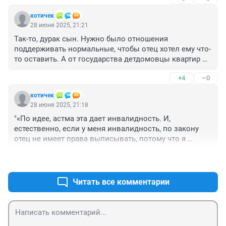
котичек
28 июня 2025, 21:21
Так-то, дурак сын. Нужно было отношения 
поддерживать нормальные, чтобы отец хотел ему что-
то оставить. А от государства детдомовцы квартир 
ждут по 10-15 лет. Да и получают обычно самый 
+4
–0
неликвид...
котичек
28 июня 2025, 21:18
"«По идее, астма эта дает инвалидность. И, 
естественно, если у меня инвалидность, по закону 
отец не имеет права выписывать, потому что я 
инвалид», — уточнил он."

+1
–0
 Так-то оно так. Вот только на момент выписки 
инвалидность ОТСУТСТВОВАЛА! Дадут её то ли со 
дня подвчи документов, то ли вообще со дня 
Читать все комментарии
освидетельствования. Раньше нужно было 
оформлять, как только отношения начали портиться...