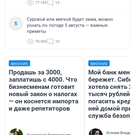
77 165
13
Суровой или мягкой будет зима, можно
5
узнать по погоде 5 августа — важные
приметы
70 969
10
МНЕНИЕ
МНЕНИЕ
Продашь за 3000,
Мой банк меня
заплатишь с 4000. Что
бережет. Сиби
бизнесменам готовит
хотела снять 2
новый закон о налогах
тысяч рублей,
— он коснется импорта
погасить креди
и даже репетиторов
ней домой при
служба безопа
Ксения Владим
Анастасия Завгородняя