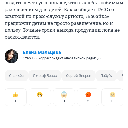
создать нечто уникальное, что стало бы любимым
развлечением для детей. Как сообщает ТАСС со
ссылкой на пресс-службу артиста, «Бабайка»
предложит детям не просто развлечение, но и
пользу. Точные сроки выхода продукции пока не
раскрываются.
Елена Мальцева
Старший корреспондент оперативной редакции
Свадьба
Джефф Безос
Сергей Зверев
Лабубу
Вал
1
1
0
2
0