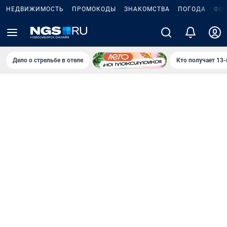
НЕДВИЖИМОСТЬ
ПРОМОКОДЫ
ЗНАКОМСТВА
ПОГОДА
ФО
Дело о стрельбе в отеле
Кто получает 13-