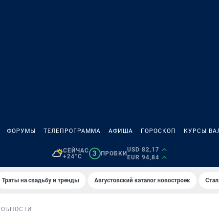
ФОРУМЫ
ТЕЛЕПРОГРАММА
АФИША
ГОРОСКОП
КУРСЫ ВА
USD 82,17
СЕЙЧАС
3
ПРОБКИ
+24°C
EUR 94,84
Траты на свадьбу и тренды
Августовский каталог новостроек
Стал
РОБНОСТИ