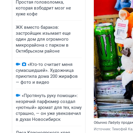
Простая головоломка,
которая взбодрит мозг не
хуже кофе
ЖК вместо бараков:
застройщик изымает еще
один дом для огромного
микрорайона с парком в
Октябрьском районе
«Кто-то считает меня
сумасшедшей». Художница
приютила дома 200 жирафов
— фото и видео
«Протянуть руку помощи»:
незрячий парфюмер создал
«уютный» аромат для тех, кому
страшно, — он уже увековечил
в духах Новосибирск
Обычно Лабубу продаю
Источник: 
Тимофей Ка
Леса Красноярского края