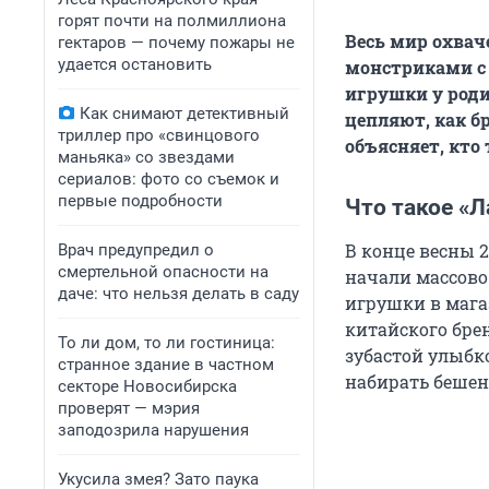
горят почти на полмиллиона
Весь мир охва
гектаров — почему пожары не
удается остановить
монстриками с
игрушки у роди
Как снимают детективный
цепляют, как б
триллер про «свинцового
объясняет, кто 
маньяка» со звездами
сериалов: фото со съемок и
первые подробности
Что такое «Л
В конце весны 
Врач предупредил о
смертельной опасности на
начали массово 
даче: что нельзя делать в саду
игрушки в мага
китайского бре
То ли дом, то ли гостиница:
зубастой улыбко
странное здание в частном
набирать бешен
секторе Новосибирска
проверят — мэрия
заподозрила нарушения
Укусила змея? Зато паука