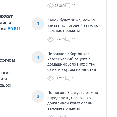
78 360
12
лянчат
Какой будет зима, можно
айс и
3
узнать по погоде 7 августа, —
шки.
59.RU
важные приметы
.
57 676
14
Пирожное «Картошка»:
4
классический рецепт в
блогеры
домашних условиях с тем
самым вкусом из детства
рики от
и и
31 224
18
а, но
По погоде 8 августа можно
5
определить, насколько
дождливой будет осень —
важные приметы