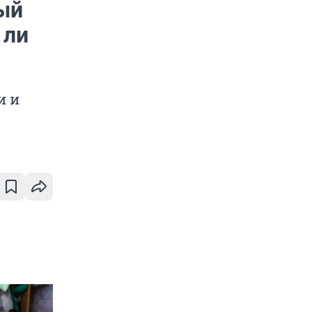
ый
 ли
и и