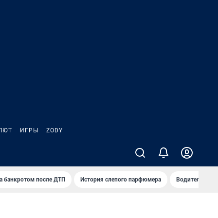
ЛЮТ
ИГРЫ
ZODY
а банкротом после ДТП
История слепого парфюмера
Водители пер