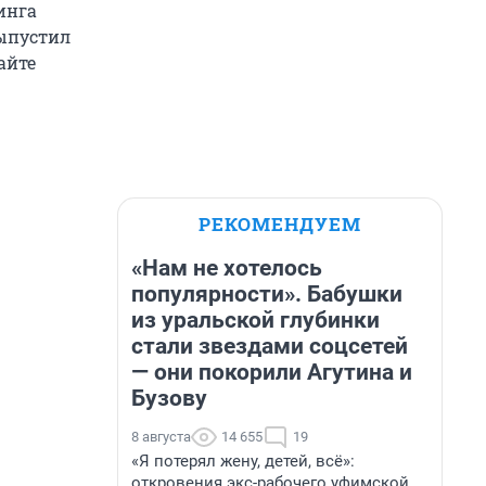
инга
выпустил
айте
РЕКОМЕНДУЕМ
«Нам не хотелось
популярности». Бабушки
из уральской глубинки
стали звездами соцсетей
— они покорили Агутина и
Бузову
8 августа
14 655
19
«Я потерял жену, детей, всё»:
откровения экс-рабочего уфимской