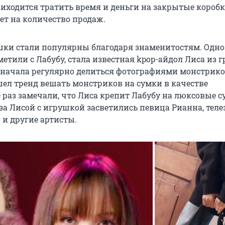
иходится тратить время и деньги на закрытые коробк
т на количество продаж.
шки стали популярны благодаря знаменитостям. Одно
метили с Лабубу, стала известная kpop-айдол Лиса из 
а начала регулярно делиться фотографиями монстриков
ошел тренд вешать монстриков на сумки в качестве
 раз замечали, что Лиса крепит Лабубу на люксовые 
за Лисой с игрушкой засветились певица Рианна, теле
и другие артисты.