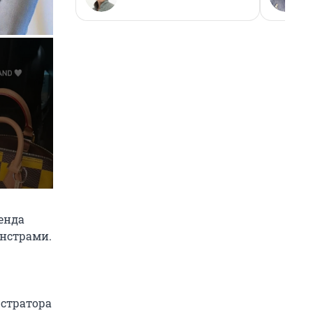
енда
онстрами.
юстратора