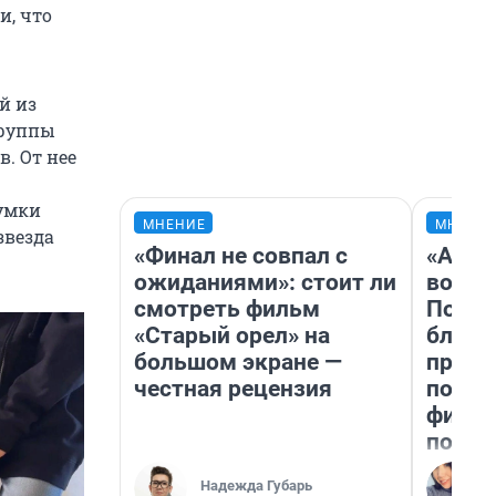
и, что
й из
группы
. От нее
сумки
МНЕНИЕ
МНЕНИ
звезда
«Финал не совпал с
«Анал
ожиданиями»: стоит ли
вот ч
смотреть фильм
Почем
«Старый орел» на
блокб
большом экране —
прова
честная рецензия
повто
фильм
полны
Надежда Губарь