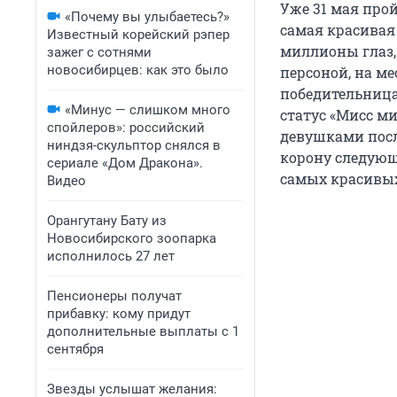
Уже 31 мая про
«Почему вы улыбаетесь?»
самая красивая 
Известный корейский рэпер
миллионы глаз, 
зажег с сотнями
новосибирцев: как это было
персоной, на м
победительница,
«Минус — слишком много
статус «Мисс ми
спойлеров»: российский
девушками после
ниндзя-скульптор снялся в
корону следующ
сериале «Дом Дракона».
самых красивы
Видео
Орангутану Бату из
Новосибирского зоопарка
исполнилось 27 лет
Пенсионеры получат
прибавку: кому придут
дополнительные выплаты с 1
сентября
Звезды услышат желания: