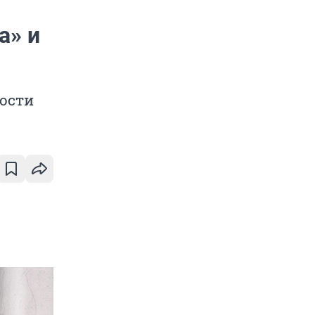
а» и
мости