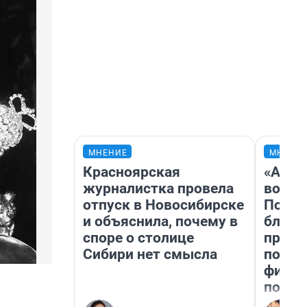
МНЕНИЕ
МНЕНИ
Красноярская
«Анал
журналистка провела
вот ч
отпуск в Новосибирске
Почем
и объяснила, почему в
блокб
споре о столице
прова
Сибири нет смысла
повто
фильм
полны