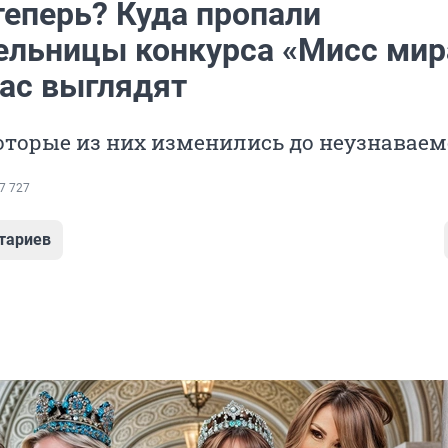
теперь? Куда пропали
ельницы конкурса «Мисс мир
час выглядят
оторые из них изменились до неузнавае
7 727
тариев