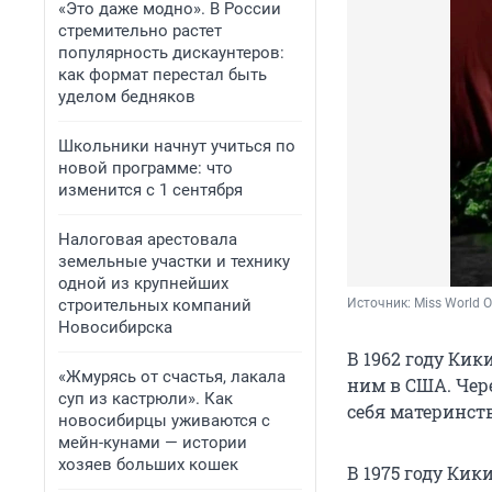
«Это даже модно». В России
стремительно растет
популярность дискаунтеров:
как формат перестал быть
уделом бедняков
Школьники начнут учиться по
новой программе: что
изменится с 1 сентября
Налоговая арестовала
земельные участки и технику
одной из крупнейших
строительных компаний
Источник: 
Miss World O
Новосибирска
В 1962 году Кик
«Жмурясь от счастья, лакала
ним в США. Чере
суп из кастрюли». Как
себя материнст
новосибирцы уживаются с
мейн-кунами — истории
хозяев больших кошек
В 1975 году Кик