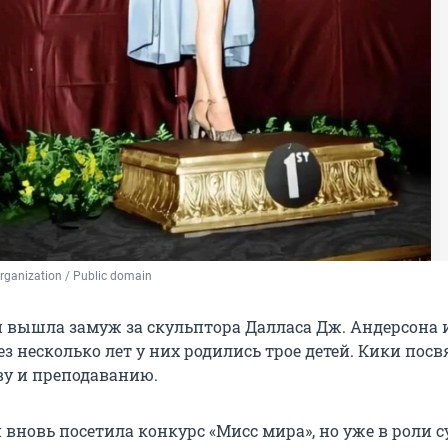
rganization / Public domain
и вышла замуж за скульптора Далласа Дж. Андерсона и
з несколько лет у них родились трое детей. Кики пос
ву и преподаванию.
и вновь посетила конкурс «Мисс мира», но уже в роли с