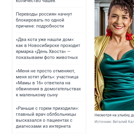
количество чашек
Переводы россиян начнут
блокировать по одной
причине: подробности
«Два кота уже нашли дом»:
как в Новосибирске проходит
ярмарка «День Хвоста» —
показываем фото животных
«Меня не просто отменяют,
меня хотят убить»: участница
«Мамы в 16» ответила на
обвинения в домогательствах
к маленькому сыну
«Раньше с горем приходили»:
главный врач облбольницы
Несмотря на улыбку, д
высказался о пациентах с
Источник: 
Виталий Кал
диагнозами из интернета