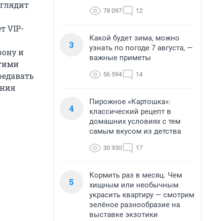
ыглядит
78 097
12
т VIP-
Какой будет зима, можно
я
3
узнать по погоде 7 августа, —
рону и
важные приметы
этими
56 594
14
редавать
ения
Пирожное «Картошка»:
4
классический рецепт в
домашних условиях с тем
самым вкусом из детства
30 930
17
Кормить раз в месяц. Чем
5
хищным или необычным
украсить квартиру — смотрим
зелёное разнообразие на
выставке экзотики