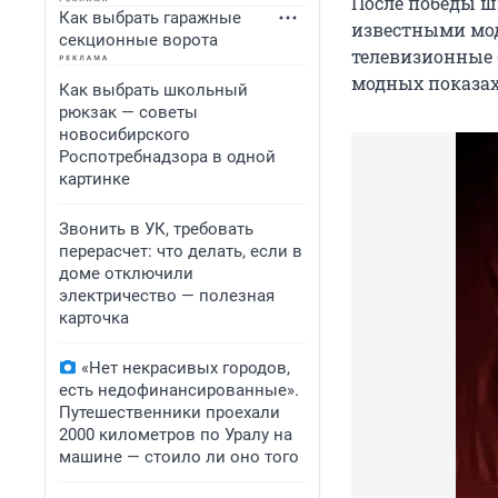
После победы ш
Как выбрать гаражные
известными мод
секционные ворота
телевизионные 
модных показах
Как выбрать школьный
рюкзак — советы
новосибирского
Роспотребнадзора в одной
картинке
Звонить в УК, требовать
перерасчет: что делать, если в
доме отключили
электричество — полезная
карточка
«Нет некрасивых городов,
есть недофинансированные».
Путешественники проехали
2000 километров по Уралу на
машине — стоило ли оно того