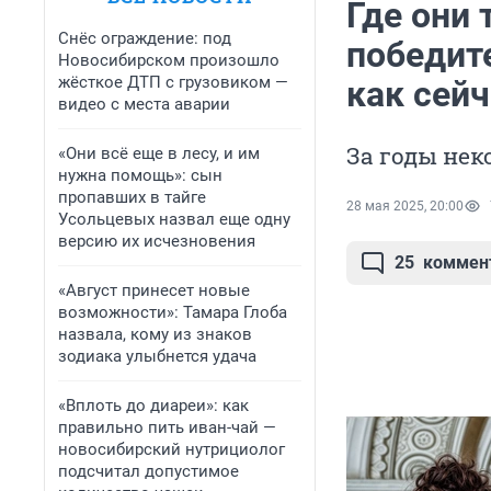
Где они 
Снёс ограждение: под
победит
Новосибирском произошло
жёсткое ДТП с грузовиком —
как сей
видео с места аварии
За годы нек
«Они всё еще в лесу, и им
нужна помощь»: сын
пропавших в тайге
28 мая 2025, 20:00
Усольцевых назвал еще одну
версию их исчезновения
25
коммен
«Август принесет новые
возможности»: Тамара Глоба
назвала, кому из знаков
зодиака улыбнется удача
«Вплоть до диареи»: как
правильно пить иван-чай —
новосибирский нутрициолог
подсчитал допустимое