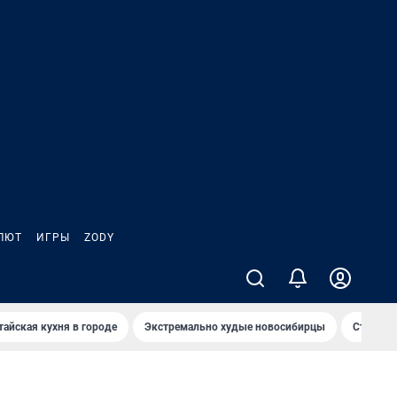
ЛЮТ
ИГРЫ
ZODY
тайская кухня в городе
Экстремально худые новосибирцы
Старт те