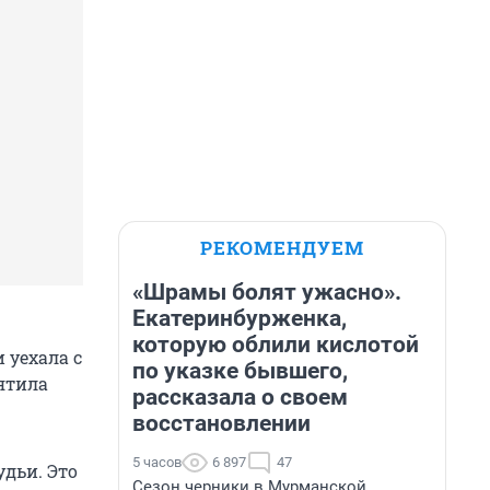
РЕКОМЕНДУЕМ
«Шрамы болят ужасно».
Екатеринбурженка,
которую облили кислотой
 уехала с
по указке бывшего,
вятила
рассказала о своем
восстановлении
5 часов
6 897
47
удьи. Это
Сезон черники в Мурманской