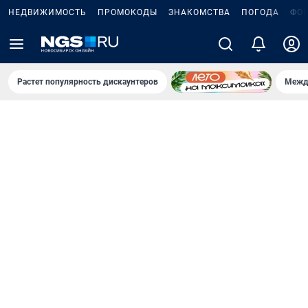
НЕДВИЖИМОСТЬ
ПРОМОКОДЫ
ЗНАКОМСТВА
ПОГОДА
ФО
Растет популярность дискаунтеров
Межд