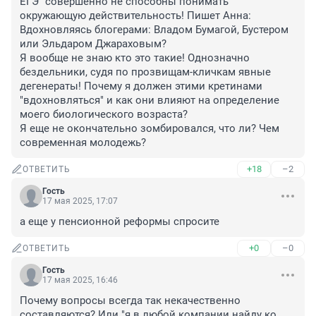
ЕГЭ" совершенно не способны понимать 
окружающую действительность! Пишет Анна: 
Вдохновляясь блогерами: Владом Бумагой, Бустером 
или Эльдаром Джараховым?

Я вообще не знаю кто это такие! Однозначно 
бездельники, судя по прозвищам-кличкам явные 
дегенераты! Почему я должен этими кретинами 
"вдохновляться" и как они влияют на определение 
моего биологического возраста?

Я еще не окончательно зомбировался, что ли? Чем 
современная молодежь?
+18
–2
ОТВЕТИТЬ
Гость
17 мая 2025, 17:07
а еще у пенсионной реформы спросите
+0
–0
ОТВЕТИТЬ
Гость
17 мая 2025, 16:46
Почему вопросы всегда так некачественно 
составляются? Или "я в любой компании найду ко 