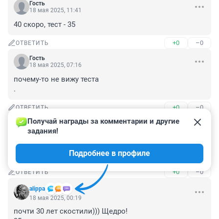
Гость
18 мая 2025, 11:41
40 скоро, тест - 35
+0
–0
ОТВЕТИТЬ
Гость
18 мая 2025, 07:16
почему-то не вижу теста

.
+0
–0
ОТВЕТИТЬ
Получай награды за комментарии и другие 
Гость
18 мая 2025, 01:06
задания!
35 лет? Это классно. Правда, в реальности это было 
Подробнее в профиле
32 года назад.
+0
–0
ОТВЕТИТЬ
alippa
18 мая 2025, 00:19
почти 30 лет скостили))) Щедро!
