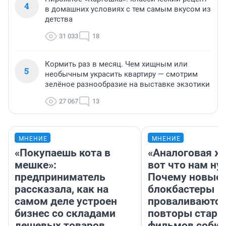
4
в домашних условиях с тем самым вкусом из
детства
31 033
18
Кормить раз в месяц. Чем хищным или
5
необычным украсить квартиру — смотрим
зелёное разнообразие на выставке экзотики
27 067
13
МНЕНИЕ
МНЕНИЕ
«Покупаешь кота в
«Аналоговая ж
мешке»:
вот что нам ну
предприниматель
Почему новые
рассказала, как на
блокбастеры
самом деле устроен
проваливаются,
бизнес со складами
повторы стары
дешевых товаров
фильмов соби