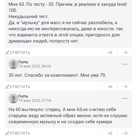
Мне 63. По тесту - 35. Причем ,в реалиях я зануда level 
100. 

Никудышний тест.

Да, и "музыку" для масс я не сейчас разлюбила, а 
никогда ею не иентересовалась, даже в юности, так 
что варианта ответа в этой опции, пригодного для 
думающих людей, попросту нет.
+0
–0
ОТВЕТИТЬ
Гость
19 мая 2025, 08:03
35 лет. Спасибо за комплимент. Мне уже 79.
+0
–0
ОТВЕТИТЬ
Гость
19 мая 2025, 07:54
На 60 вытянуло: старец. А мне 63,не считаю себя 
старцем, веду активный образ жизни, хотя не слушаю 
современную музыку и не создаю себе кумира
+0
–0
ОТВЕТИТЬ