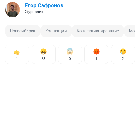
Егор Сафронов
Журналист
Новосибирск
Коллекции
Коллекционирование
Моне
1
23
0
1
2