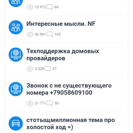
10 972
84
Интересные мысли. NF
42 901
165
Техподдержка домовых
провайдеров
3 028
37
Звонок с не существующего
номера +79058609100
21 771
30
стотыщмиллионная тема про
холостой ход =)