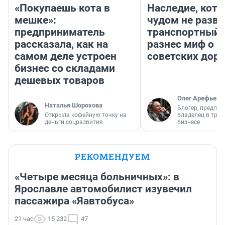
«Покупаешь кота в
Наследие, кото
мешке»:
чудом не разва
предприниматель
транспортный 
рассказала, как на
разнес миф о 
самом деле устроен
советских доро
бизнес со складами
дешевых товаров
Олег Арефьев
Наталья Шорохова
Блогер, предпри
Открыла кофейную точку на
владелец в тра
деньги соцразвития
бизнесе
РЕКОМЕНДУЕМ
«Четыре месяца больничных»: в
Ярославле автомобилист изувечил
пассажира «Яавтобуса»
21 час
15 232
47