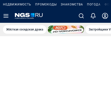
НЕДВИЖИМОСТЬ
ПРОМОКОДЫ
ЗНАКОМСТВА
ПОГОДА
ФО
Жёсткая соседская драка
Застройщики V