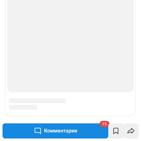
Политика использования cookies
Рекомендательные системы
Пользовательское соглашение сервиса «Подписка без баннерной
рекламы»
© ООО «Интернет Технологии»
15
Комментарии