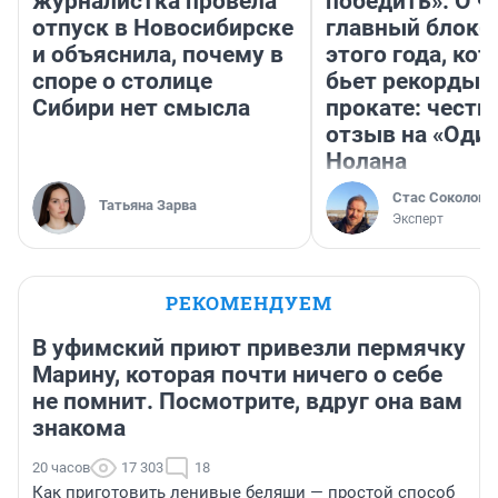
журналистка провела
победить». О ч
отпуск в Новосибирске
главный блокб
и объяснила, почему в
этого года, ко
споре о столице
бьет рекорды 
Сибири нет смысла
прокате: честн
отзыв на «Оди
Нолана
Стас Соколов
Татьяна Зарва
Эксперт
РЕКОМЕНДУЕМ
В уфимский приют привезли пермячку
Марину, которая почти ничего о себе
не помнит. Посмотрите, вдруг она вам
знакома
20 часов
17 303
18
Как приготовить ленивые беляши — простой способ