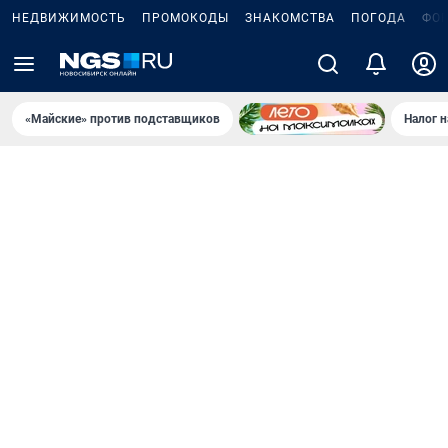
НЕДВИЖИМОСТЬ
ПРОМОКОДЫ
ЗНАКОМСТВА
ПОГОДА
ФО
«Майские» против подставщиков
Налог 