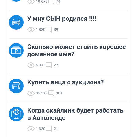
10 675
74
У мну СЫН родился !!!!
1 880
39
Сколько может стоить хорошее
доменное имя?
5 017
27
Купить вица с аукциона?
45 518
301
Когда скайлинк будет работать
в Автоленде
1 320
21