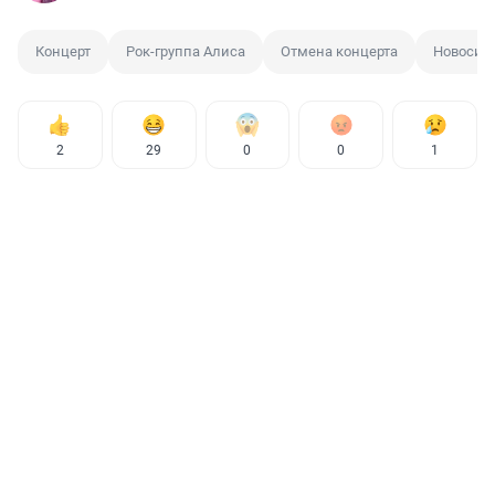
Концерт
Рок-группа Алиса
Отмена концерта
Новосиб
2
29
0
0
1