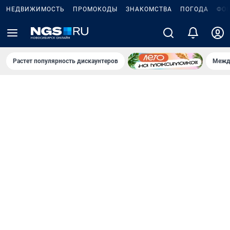
НЕДВИЖИМОСТЬ
ПРОМОКОДЫ
ЗНАКОМСТВА
ПОГОДА
ФО
Растет популярность дискаунтеров
Межд