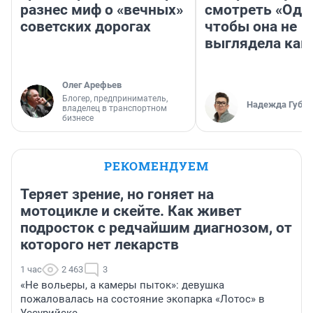
разнес миф о «вечных»
смотреть «Оди
советских дорогах
чтобы она не
выглядела как
Олег Арефьев
Блогер, предприниматель,
Надежда Губар
владелец в транспортном
бизнесе
РЕКОМЕНДУЕМ
Теряет зрение, но гоняет на
мотоцикле и скейте. Как живет
подросток с редчайшим диагнозом, от
которого нет лекарств
1 час
2 463
3
«Не вольеры, а камеры пыток»: девушка
пожаловалась на состояние экопарка «Лотос» в
Уссурийске