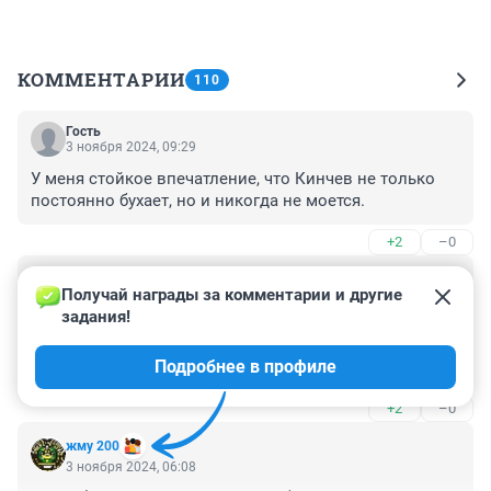
КОММЕНТАРИИ
110
Гость
3 ноября 2024, 09:29
У меня стойкое впечатление, что Кинчев не только 
постоянно бухает, но и никогда не моется.
+2
–0
Гость
3 ноября 2024, 07:48
Получай награды за комментарии и другие 
задания!
Ну, название альбома, прямо скажу, неудачное. 
Назвали бы "Айда", возражений было бы меньше. 
Подробнее в профиле
Лично я из "Алисы" знаю и помню только "Веретено", 
хорошая вещь.
+2
–0
жму 200
3 ноября 2024, 06:08