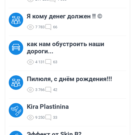
Я кому денег должен !! ©
7 783
66
как нам обустроить наши
дороги...
4 131
63
Пилюля, с днём рождения!!!
3 766
42
Kira Plastinina
9 250
33
Эффект от Skin B?