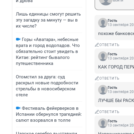
и дрова
Войти
Лишь единицы смогут решить
эту загадку за минуту — вы в
Гость
13 сентября 20
их числе?
похоже банковск
Горы «Аватара», небесные
врата и город водопадов. Что
ОТВЕТИТЬ
обязательно стоит увидеть в
Гость
Китае: рейтинг бывалого
13 сентября 20
путешественника
КАК ГОРОД ПЕР
Отомстил за друга: суд
ОТВЕТИТЬ
раскрыл новые подробности
Гость
стрельбы в новосибирском
13 сентября 20
отеле
ЛУЧШЕ БЫ РАСК
Фестиваль фейерверков в
ОТВЕТИТЬ
Испании обернулся трагедией:
салют взорвался в толпе
Гость
13 сентября 20
Царское серебро выставили