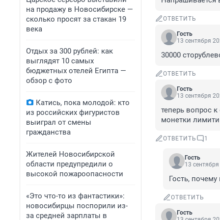
Напрашивается в
на продажу в Новосибирске —
сколько просят за стакан 19
ОТВЕТИТЬ
века
Гость
13 сентября 20
Отдых за 300 рублей: как
30000 сторублев
выглядят 10 самых
бюджетных отелей Египта —
ОТВЕТИТЬ
обзор с фото
Гость
13 сентября 20
Катись, пока молодой: кто
теперь вопрос к 
из российских фигуристов
монетки лимитир
выиграл от смены
гражданства
ОТВЕТИТЬ
1
Жителей Новосибирской
Гость
области предупредили о
13 сентября 
высокой пожароопасности
Гость, почему
«Это что-то из фантастики»:
ОТВЕТИТЬ
новосибирцы поспорили из-
Гость
за средней зарплаты в
13 сентября 20