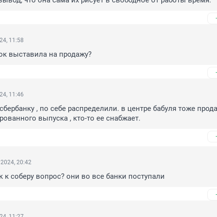
ывод, что она сама их рисует в свободное от работы время.
24, 11:58
ок выставила на продажу?
24, 11:46
сбербанку , по себе распределили. в центре бабуля тоже прода
ованного выпуска , кто-то ее снабжает.
2024, 20:42
 к к соберу вопрос? они во все банки поступали
24, 11:27