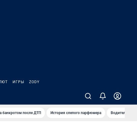
ЛЮТ
ИГРЫ
ZODY
а банкротом после ДТП
История слепого парфюмера
Водители пер