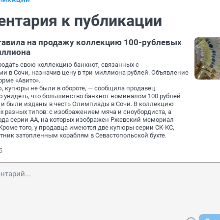
БЛИКАЦИИ
ентария к публикации
тавила на продажу коллекцию 100-рублевых
иллиона
одать свою коллекцию банкнот, связанных с
 в Сочи, назначив цену в три миллиона рублей. Объявление
рме «Авито».
 купюры не были в обороте, — сообщила продавец.
 увидеть, что большинство банкнот номиналом 100 рублей
ду и были изданы в честь Олимпиады в Сочи. В коллекцию
х разных типов: с изображением мяча и сноубордиста, а
ода серии АА, на которых изображен Ржевский мемориал
Кроме того, у продавца имеются две купюры серии СК-КС,
ник затопленным кораблям в Севастопольской бухте.
5