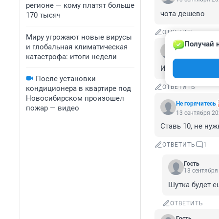
регионе — кому платят больше
чота дешево
170 тысяч
ОТВЕТИТЬ
Миру угрожают новые вирусы
Получай н
и глобальная климатическая
Гость
13 сентября 20
катастрофа: итоги недели
Их стоимость - 
После установки
ОТВЕТИТЬ
кондиционера в квартире под
Новосибирском произошел
Не горячитесь
пожар — видео
13 сентября 20
Ставь 10, не ну
ОТВЕТИТЬ
1
Гость
13 сентября 
Шутка будет е
ОТВЕТИТЬ
Гость