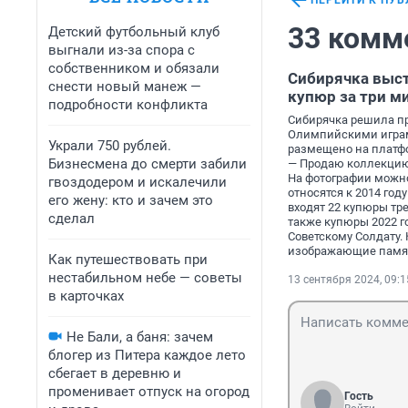
ПЕРЕЙТИ К ПУ
33 комм
Детский футбольный клуб
выгнали из-за спора с
собственником и обязали
Сибирячка выс
снести новый манеж —
купюр за три м
подробности конфликта
Сибирячка решила пр
Олимпийскими играми
Украли 750 рублей.
размещено на платфо
Бизнесмена до смерти забили
— Продаю коллекцию,
На фотографии можно
гвоздодером и искалечили
относятся к 2014 го
его жену: кто и зачем это
входят 22 купюры тре
сделал
также купюры 2022 г
Советскому Солдату. 
изображающие памят
Как путешествовать при
нестабильном небе — советы
13 сентября 2024, 09:1
в карточках
Не Бали, а баня: зачем
блогер из Питера каждое лето
сбегает в деревню и
променивает отпуск на огород
Гость