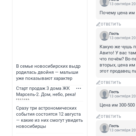
13 сентября 20
Почему цена им 
ОТВЕТИТЬ
Гость
13 сентября 20
Какую же чушь п
Авито! У вас та
что почём? Во-п
вторых, цена им 
В семье новосибирских выдр
этот продавец п
родилась двойня — малыши
уже показывают характер
ОТВЕТИТЬ
Старт продаж 3 дома ЖК
Гость
Марсель-2. Дом, небо, река!
13 сентября 20
Цена им 300-500 
Сразу три астрономических
события состоятся 12 августа
ОТВЕТИТЬ
— какие из них смогут увидеть
новосибирцы
Гость
13 сентября 20