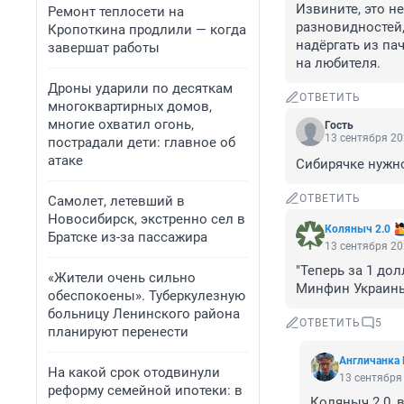
Извините, это не
Ремонт теплосети на
разновидностей,
Кропоткина продлили — когда
надёргать из пач
завершат работы
на любителя.
Дроны ударили по десяткам
ОТВЕТИТЬ
многоквартирных домов,
многие охватил огонь,
Гость
13 сентября 20
пострадали дети: главное об
атаке
Сибирячке нужно
ОТВЕТИТЬ
Самолет, летевший в
Новосибирск, экстренно сел в
Коляныч 2.0
Братске из-за пассажира
13 сентября 20
"Теперь за 1 дол
«Жители очень сильно
Минфин Украины 
обеспокоены». Туберкулезную
больницу Ленинского района
ОТВЕТИТЬ
5
планируют перенести
Aнгличанка 
На какой срок отодвинули
13 сентября 
реформу семейной ипотеки: в
Коляныч 2.0, 