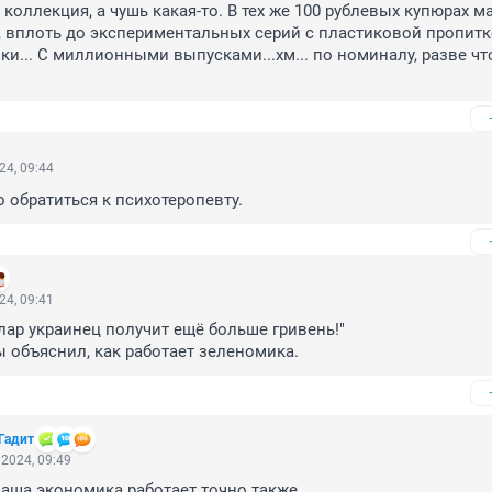
 коллекция, а чушь какая-то. В тех же 100 рублевых купюрах ма
 вплоть до экспериментальных серий с пластиковой пропитко
ки... С миллионными выпусками...хм... по номиналу, разве что.
24, 09:44
 обратиться к психотеропевту.
24, 09:41
лар украинец получит ещё больше гривень!"

объяснил, как работает зеленомика.
Гадит
2024, 09:49
ваша экономика работает точно также.