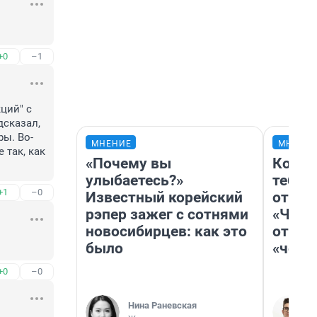
+0
–1
ий" с 
сказал, 
ры. Во-
МНЕНИЕ
МНЕНИ
так, как 
«Почему вы
Колоб
улыбаетесь?»
тебя 
+1
–0
Известный корейский
отлож
рэпер зажег с сотнями
«Чело
новосибирцев: как это
отзыв
было
«чело
+0
–0
Нина Раневская