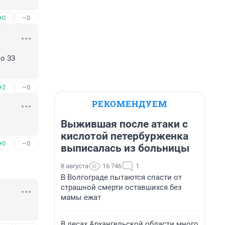
+0
–0
 33 
+2
–0
РЕКОМЕНДУЕМ
Выжившая после атаки с
кислотой петербурженка
+0
–0
выписалась из больницы
8 августа
16 746
1
В Волгограде пытаются спасти от
страшной смерти оставшихся без
мамы ежат
В лесах Архангельской области много