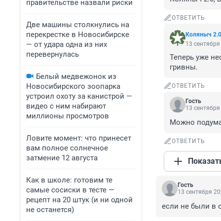
правительстве назвали риски
ОТВЕТИТЬ
Две машины столкнулись на
перекрестке в Новосибирске
Коляныч 2.
— от удара одна из них
13 сентября 
перевернулась
Теперь уже не
гривны.
Белый медвежонок из
Новосибирского зоопарка
ОТВЕТИТЬ
устроил охоту за канистрой —
Гость
видео с ним набирают
13 сентября 
миллионы просмотров
Можно подума
Ловите момент: что принесет
ОТВЕТИТЬ
вам полное солнечное
затмение 12 августа
Показат
Как в школе: готовим те
Гость
самые сосиски в тесте —
13 сентября 20
рецепт на 20 штук (и ни одной
если не были в 
не останется)