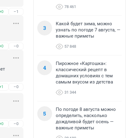
78 461
+0
–1
Какой будет зима, можно
3
узнать по погоде 7 августа, —
важные приметы
+0
–0
57 848
Пирожное «Картошка»:
4
ет 
классический рецепт в
домашних условиях с тем
самым вкусом из детства
+1
–0
31 344
По погоде 8 августа можно
5
определить, насколько
дождливой будет осень —
+0
–0
важные приметы