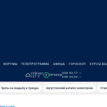
ФОРУМЫ
ТЕЛЕПРОГРАММА
АФИША
ГОРОСКОП
КУРСЫ ВА
USD 82,17
СЕЙЧАС
2
ПРОБКИ
+27°C
EUR 94,84
Траты на свадьбу и тренды
Августовский каталог новостроек
Стал