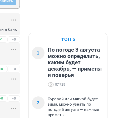
равить
ли в банк
ТОП 5
+1
–0
По погоде 3 августа
1
можно определить,
каким будет
декабрь, — приметы
+0
–0
и поверья
87 725
+0
–0
Суровой или мягкой будет
2
зима, можно узнать по
погоде 5 августа — важные
приметы