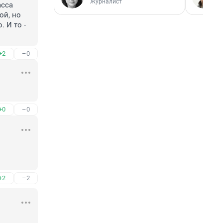
Журналист
сса 
й, но 
 И то - 
+2
–0
+0
–0
+2
–2