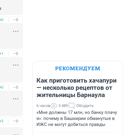
я
+0
–0
+1
–0
РЕКОМЕНДУЕМ
Как приготовить хачапури
— несколько рецептов от
+0
–0
жительницы Барнаула
6 часов
3 489
Обсудить
«Мне должны 17 млн, но банку плачу
я»: почему в Башкирии обманутые в
+3
–0
ИЖС не могут добиться правды