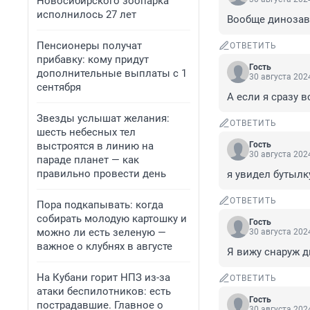
Новосибирского зоопарка
исполнилось 27 лет
Вообще динозавр
Пенсионеры получат
ОТВЕТИТЬ
прибавку: кому придут
Гость
дополнительные выплаты с 1
30 августа 2024
сентября
А если я сразу в
Звезды услышат желания:
ОТВЕТИТЬ
шесть небесных тел
выстроятся в линию на
Гость
30 августа 2024
параде планет — как
правильно провести день
я увидел бутылку
ОТВЕТИТЬ
Пора подкапывать: когда
собирать молодую картошку и
Гость
можно ли есть зеленую —
30 августа 2024
важное о клубнях в августе
Я вижу снаруж д
На Кубани горит НПЗ из-за
ОТВЕТИТЬ
атаки беспилотников: есть
Гость
пострадавшие. Главное о
30 августа 2024