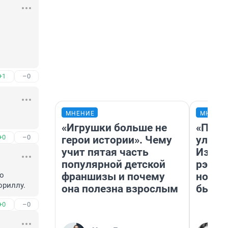
+1
–0
МНЕНИЕ
МНЕНИ
«Игрушки больше не
«Поче
+0
–0
герои истории». Чему
улыба
учит пятая часть
Извес
популярной детской
рэпер
франшизы и почему
новос
о 
ориллу.
она полезна взрослым
было
+0
–0