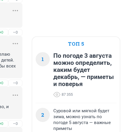
+0
–0
ТОП 5
елаю 
По погоде 3 августа
1
детей. 
можно определить,
ы всех 
каким будет
декабрь, — приметы
и поверья
+0
–0
87 355
о, и 
Суровой или мягкой будет
2
зима, можно узнать по
погоде 5 августа — важные
+0
–0
приметы