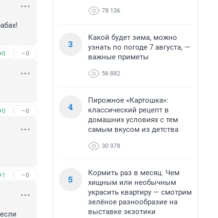
78 136
абах! 
Какой будет зима, можно
3
узнать по погоде 7 августа, —
+0
–0
важные приметы
56 882
Пирожное «Картошка»:
4
классический рецепт в
+0
–0
домашних условиях с тем
самым вкусом из детства
30 978
Кормить раз в месяц. Чем
+1
–0
5
хищным или необычным
украсить квартиру — смотрим
зелёное разнообразие на
выставке экзотики
если 