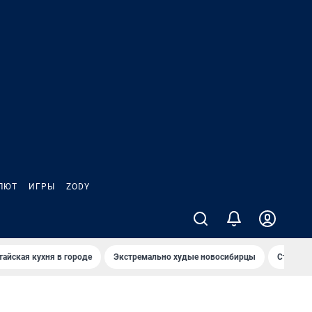
ЛЮТ
ИГРЫ
ZODY
тайская кухня в городе
Экстремально худые новосибирцы
Старт те