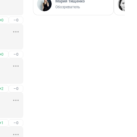
Мария Тищенко
Обозреватель
+0
–0
+0
–0
+2
–0
+1
–0