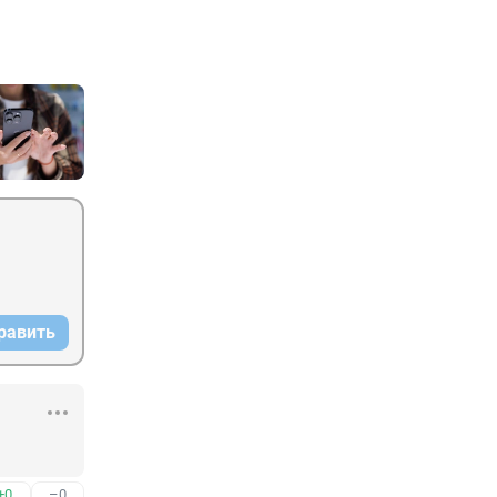
равить
+0
–0