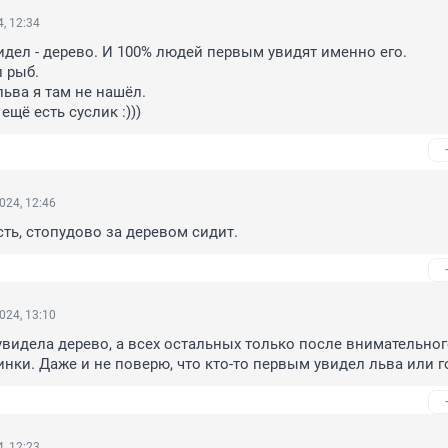
, 12:34
видел - дерево. И 100% людей первым увидят именно его.

 рыб.

ьва я там не нашёл.

 ещё есть суслик :)))
024, 12:46
сть, стопудово за деревом сидит.
024, 13:10
 увидела дерево, а всех остальных только после внимательног
инки. Даже и не поверю, что кто-то первым увидел льва или г
, 12:23