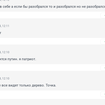
 в себе а если бы разобрался то и разобрался но не разобралс
, 12:11
т
, 12:10
тся путин. я патриот.
, 12:10
 все видят только дерево. Точка.