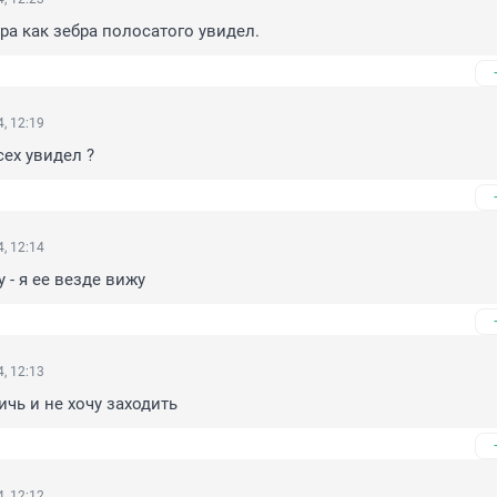
а как зебра полосатого увидел.
, 12:19
сех увидел ?
, 12:14
 - я ее везде вижу
, 12:13
ичь и не хочу заходить
, 12:12