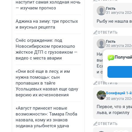
наступит самая холодная ночь
— изучаем прогноз
Гость
31 августа 2024
Аджика на зиму: три простых
Рыбу не нашла 
и вкусных рецепта
ОТВЕТИТЬ
Снёс ограждение: под
Гость
Новосибирском произошло
30 августа 2024
жёсткое ДТП с грузовиком —
Ни рыб, ни льва,
Получай
видео с места аварии
вывод, что у мен
Если бы я с ним
«Они всё еще в лесу, и им
и сразу.
нужна помощь»: сын
пропавших в тайге
ОТВЕТИТЬ
Усольцевых назвал еще одну
Бонифаций 1-й
версию их исчезновения
30 августа 2024
Первое, что я ув
«Август принесет новые
льва, и гориллу
возможности»: Тамара Глоба
назвала, кому из знаков
ОТВЕТИТЬ
зодиака улыбнется удача