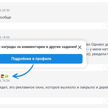
, 02:30
вообще
, 18:06
 ни, тем более, гориллу. я не увидела. Только дерево.Однако д
 награды за комментарии и другие задания!
я плохо развит анализ по одной простой причине - у меня нет 
и (детьми) каждый день занималась (разнообразно), увидела б
Подробнее в профиле
, 16:54
идел, это рекламное окно, которое вылезло и закрыло и дерев