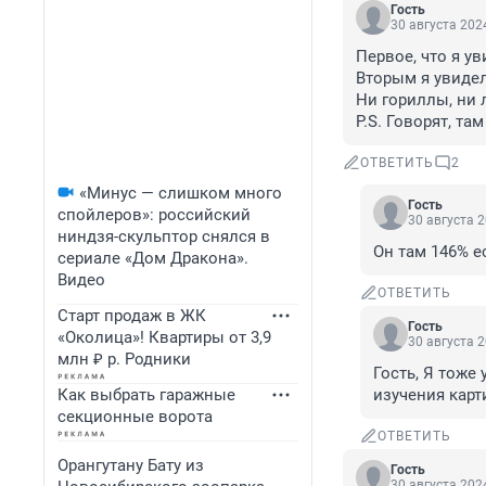
Гость
30 августа 2024
Первое, что я у
Вторым я увидел
Ни гориллы, ни л
P.S. Говорят, там
ОТВЕТИТЬ
2
«Минус — слишком много
Гость
спойлеров»: российский
30 августа 2
ниндзя-скульптор снялся в
Он там 146% е
сериале «Дом Дракона».
Видео
ОТВЕТИТЬ
Старт продаж в ЖК
Гость
«Околица»! Квартиры от 3,9
30 августа 2
млн ₽ р. Родники
Гость, Я тоже
Как выбрать гаражные
изучения карт
секционные ворота
ОТВЕТИТЬ
Орангутану Бату из
Гость
30 августа 2024