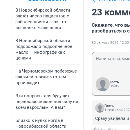
ПЕРЕЙТИ К ПУ
23 комм
В Новосибирской области
растёт число пациентов с
заболеваниями глаз: что
Скажите, что в
выявляют чаще всего
разобраться в 
В Новосибирской области
30 августа 2024, 12:00
подорожало подсолнечное
масло — инфографика с
ценами
На Черноморском побережье
закрыли пляжи: что там
происходит
Гость
Войти
Эти вопросы для будущих
первоклассников под силу не
Гость
всем взрослым. А вам?
1 сентября 202
Сразу увидела и 
Близко к нулю: когда в
Новосибирской области
ОТВЕТИТЬ