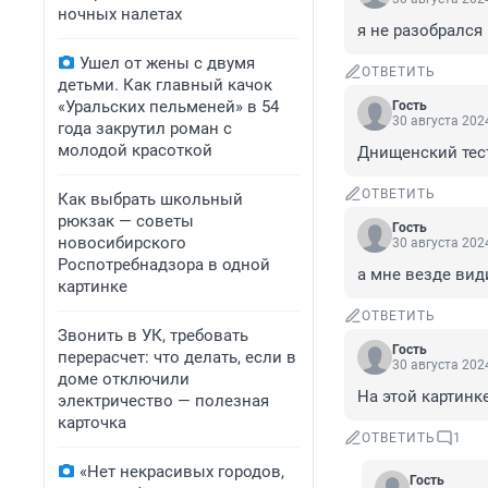
ночных налетах
я не разобрался
Ушел от жены с двумя
ОТВЕТИТЬ
детьми. Как главный качок
«Уральских пельменей» в 54
Гость
30 августа 2024
года закрутил роман с
молодой красоткой
Днищенский тес
ОТВЕТИТЬ
Как выбрать школьный
рюкзак — советы
Гость
новосибирского
30 августа 2024
Роспотребнадзора в одной
а мне везде види
картинке
ОТВЕТИТЬ
Звонить в УК, требовать
Гость
перерасчет: что делать, если в
30 августа 2024
доме отключили
На этой картинке
электричество — полезная
карточка
ОТВЕТИТЬ
1
«Нет некрасивых городов,
Гость