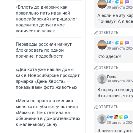
LG~
«Вплоть до диареи»: как
30 августа 2024
правильно пить иван-чай —
А если на эту ка
новосибирский нутрициолог
Почему?! А я все
подсчитал допустимое
количество чашек
ОТВЕТИТЬ
LG~
Переводы россиян начнут
30 августа 2024
блокировать по одной
причине: подробности
Кто здесь?!
ОТВЕТИТЬ
«Два кота уже нашли дом»:
как в Новосибирске проходит
Гость
ярмарка «День Хвоста» —
30 августа 2024
показываем фото животных
В первую очеред
Это значит, что 
«Меня не просто отменяют,
меня хотят убить»: участница
ОТВЕТИТЬ
«Мамы в 16» ответила на
Qsy
обвинения в домогательствах
30 августа 2024
к маленькому сыну
Я ничего не упо