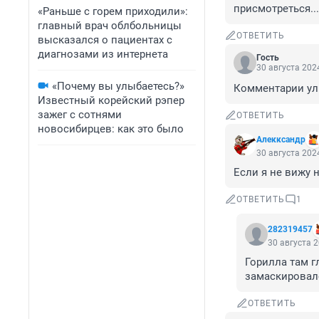
присмотреться...
«Раньше с горем приходили»:
главный врач облбольницы
ОТВЕТИТЬ
высказался о пациентах с
диагнозами из интернета
Гость
30 августа 2024
«Почему вы улыбаетесь?»
Комментарии ул
Известный корейский рэпер
зажег с сотнями
ОТВЕТИТЬ
новосибирцев: как это было
Алекксандр
30 августа 2024
Если я не вижу н
ОТВЕТИТЬ
1
282319457
30 августа 2
Горилла там гл
замаскировалс
ОТВЕТИТЬ