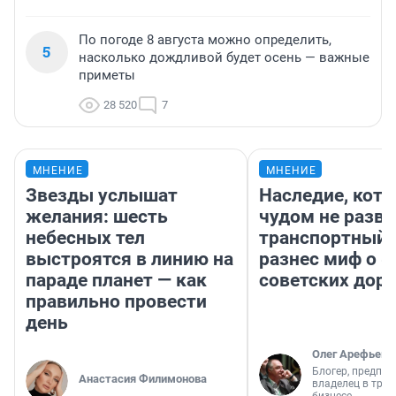
По погоде 8 августа можно определить,
5
насколько дождливой будет осень — важные
приметы
28 520
7
МНЕНИЕ
МНЕНИЕ
Звезды услышат
Наследие, кото
желания: шесть
чудом не разва
небесных тел
транспортный 
выстроятся в линию на
разнес миф о 
параде планет — как
советских доро
правильно провести
день
Олег Арефьев
Блогер, предпри
Анастасия Филимонова
владелец в тра