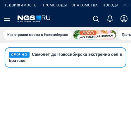
НЕДВИЖИМОСТЬ
ПРОМОКОДЫ
ЗНАКОМСТВА
ПОГОДА
ФО
Как строили мосты в Новосибирске
Траты
Самолет до Новосибирска экстренно сел в
СРОЧНО
Братске