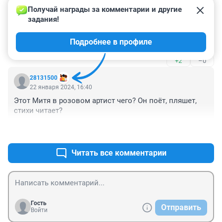
+2
–0
Получай награды за комментарии и другие 
задания!
Гость
23 января 2024, 00:34
Подробнее в профиле
Певец никакой.
+2
–0
28131500
22 января 2024, 16:40
Этот Митя в розовом артист чего? Он поёт, пляшет, 
стихи читает?
+2
–0
Читать все комментарии
Гость
Отправить
Войти