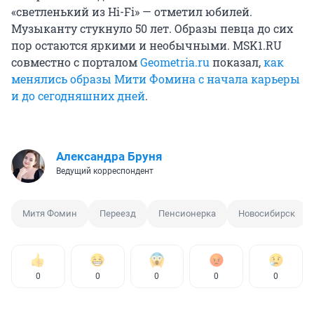
«светленький из Hi-Fi» — отметил юбилей.
Музыканту стукнуло 50 лет. Образы певца до сих
пор остаются яркими и необычными. MSK1.RU
совместно с порталом
Geometria.ru
показал,
как
менялись образы Мити Фомина с начала карьеры
и до сегодняшних дней
.
Александра Бруня
Ведущий корреспондент
Митя Фомин
Переезд
Пенсионерка
Новосибирск
0
0
0
0
0