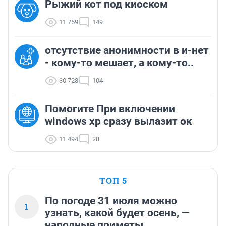
Рыжий кот под киоском
11 759
149
отсутствие анонимности в и-нет
- кому-то мешает, а кому-то..
30 728
104
Помогите При включении
windows xp сразу вылазит ок
11 494
28
ТОП 5
По погоде 31 июля можно
1
узнать, какой будет осень, —
народные приметы