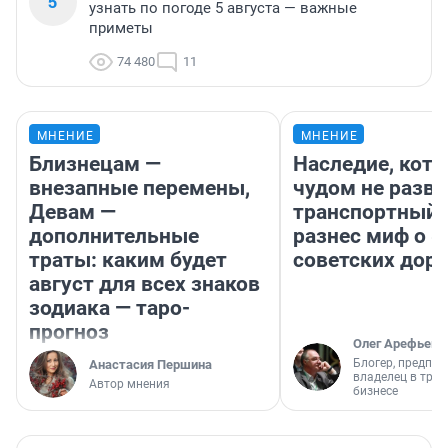
5
узнать по погоде 5 августа — важные
приметы
74 480
11
МНЕНИЕ
МНЕНИЕ
Близнецам —
Наследие, кото
внезапные перемены,
чудом не разва
Девам —
транспортный 
дополнительные
разнес миф о 
траты: каким будет
советских доро
август для всех знаков
зодиака — таро-
прогноз
Олег Арефьев
Блогер, предпри
Анастасия Першина
владелец в тра
Автор мнения
бизнесе