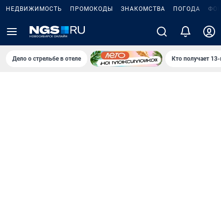
НЕДВИЖИМОСТЬ
ПРОМОКОДЫ
ЗНАКОМСТВА
ПОГОДА
ФО
Дело о стрельбе в отеле
Кто получает 13-