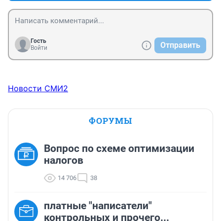
телефонном разговоре Галя просит ее: "- Позовите 
Лукашина!". Но спустя какое-то время, когда Женя 
узнает фамилию Нади (Шевелёва), она вопрошает 
его: "- А как твоя фамилия?".
Гость
Отправить
Войти
Новости СМИ2
ФОРУМЫ
Вопрос по схеме оптимизации
налогов
14 706
38
платные "написатели"
контрольных и прочего...