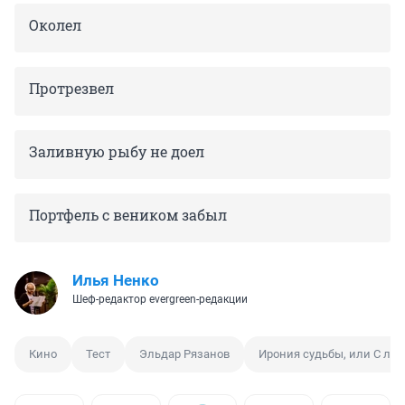
Околел
Протрезвел
Заливную рыбу не доел
Портфель с веником забыл
Илья Ненко
Шеф-редактор evergreen-редакции
Кино
Тест
Эльдар Рязанов
Ирония судьбы, или С лег