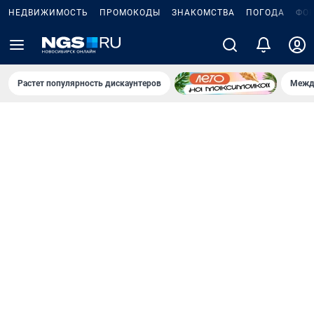
НЕДВИЖИМОСТЬ
ПРОМОКОДЫ
ЗНАКОМСТВА
ПОГОДА
ФО
Растет популярность дискаунтеров
Межд