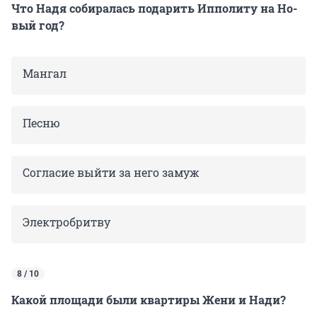
Что На­дя со­би­ра­лась по­да­рить Ип­по­ли­ту на Но­
вый год?
Мангал
Песню
Согласие выйти за него замуж
Электробритву
8 / 10
Какой площади были квартиры Жени и Нади?