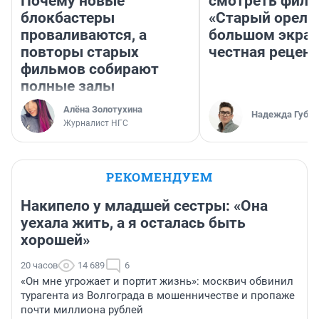
Почему новые
смотреть фил
блокбастеры
«Старый орел» 
проваливаются, а
большом экран
повторы старых
честная рецен
фильмов собирают
полные залы
Алёна Золотухина
Надежда Губар
Журналист НГС
РЕКОМЕНДУЕМ
Накипело у младшей сестры: «Она
уехала жить, а я осталась быть
хорошей»
20 часов
14 689
6
«Он мне угрожает и портит жизнь»: москвич обвинил
турагента из Волгограда в мошенничестве и пропаже
почти миллиона рублей