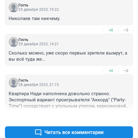
Гость
29 декабря 2023, 19:22
Николаев там никчему.
+0
–0
Гость
29 декабря 2023, 14:21
Сколько можно, уже скоро первые зрители вымрут, а 
вы всё туда же...
+0
–0
Гость
28 декабря 2023, 21:15
Квартира Нади наполнена довольно странно. 
Экспортный вариант проигрывателя "Аккорд" ("Party-
Time") соседствует с угольным утюгом, керосиновой 
лампой и граммофонной трубой. На задней стенке 
+0
–0
письменного стола виден инвентарный номер. На 
холодильнике стоит не открытый треугольный пакет 
молока (ему самое место как раз В холодильнике). К 
Читать все комментарии
тому же Надя не отличается хорошей памятью - при 