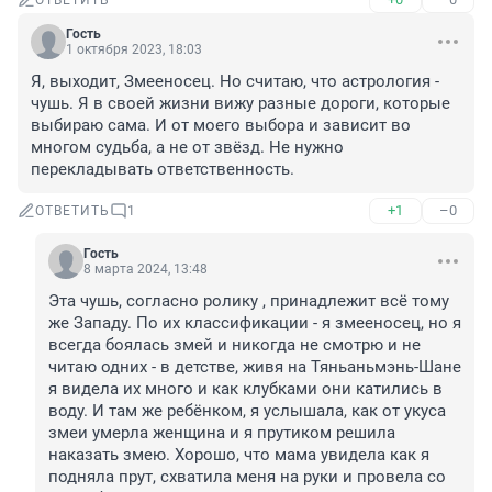
ОТВЕТИТЬ
Гость
1 октября 2023, 18:03
Я, выходит, Змееносец. Но считаю, что астрология - 
чушь. Я в своей жизни вижу разные дороги, которые 
выбираю сама. И от моего выбора и зависит во 
многом судьба, а не от звёзд. Не нужно 
перекладывать ответственность.
+1
–0
ОТВЕТИТЬ
1
Гость
8 марта 2024, 13:48
Эта чушь, согласно ролику , принадлежит всё тому 
же Западу. По их классификации - я змееносец, но я 
всегда боялась змей и никогда не смотрю и не 
читаю одних - в детстве, живя на Тяньаньмэнь-Шане 
я видела их много и как клубками они катились в 
воду. И там же ребёнком, я услышала, как от укуса 
змеи умерла женщина и я прутиком решила 
наказать змею. Хорошо, что мама увидела как я 
подняла прут, схватила меня на руки и провела со 