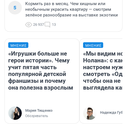
Кормить раз в месяц. Чем хищным или
5
необычным украсить квартиру — смотрим
зелёное разнообразие на выставке экзотики
26 937
13
МНЕНИЕ
МНЕНИЕ
«Игрушки больше не
«Мы видим нов
герои истории». Чему
Нолана»: с как
учит пятая часть
настроем нужн
популярной детской
смотреть «Оди
франшизы и почему
чтобы она не
она полезна взрослым
выглядела как
Мария Тищенко
Надежда Губар
Обозреватель