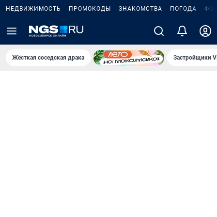
НЕДВИЖИМОСТЬ
ПРОМОКОДЫ
ЗНАКОМСТВА
ПОГОДА
ФО
Жёсткая соседская драка
Застройщики V