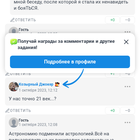
мной беседу, после которой я стала их ненавидеть 
и бояТЬСЯ.
+0
–0
ОТВЕТИТЬ
Гость
1 октября 2023, 13:25
Получай награды за комментарии и другие 
За утверждение что астрология это чушь 
задания!
проголосовали всего 25%....мдя... Остальные видимо 
во все это вполне верят. Впрочем по количеству 
Подробнее в профиле
неадекватов здесь это неудивительно.
+1
–0
ОТВЕТИТЬ
Козырный Джокер
1 октября 2023, 12:12
У нас точно 21 век...?
+0
–0
ОТВЕТИТЬ
Гость
1 октября 2023, 12:08
Астрономию подменили астрологией.Всё на 