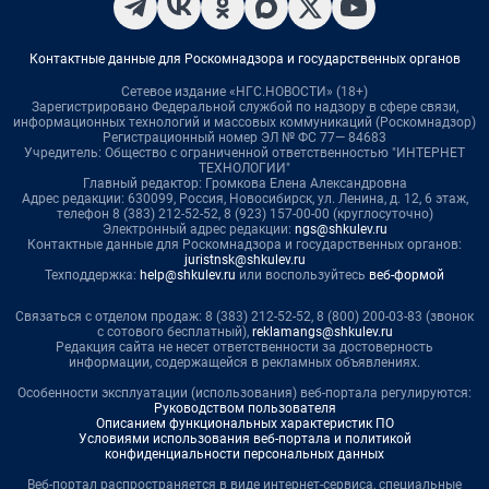
Контактные данные для Роскомнадзора и государственных органов
Сетевое издание «НГС.НОВОСТИ» (18+)
Зарегистрировано Федеральной службой по надзору в сфере связи,
информационных технологий и массовых коммуникаций (Роскомнадзор)
Регистрационный номер ЭЛ № ФС 77— 84683
Учредитель: Общество с ограниченной ответственностью "ИНТЕРНЕТ
ТЕХНОЛОГИИ"
Главный редактор: Громкова Елена Александровна
Адрес редакции: 630099, Россия, Новосибирск, ул. Ленина, д. 12, 6 этаж,
телефон 8 (383) 212-52-52, 8 (923) 157-00-00 (круглосуточно)
Электронный адрес редакции:
ngs@shkulev.ru
Контактные данные для Роскомнадзора и государственных органов:
juristnsk@shkulev.ru
Техподдержка:
help@shkulev.ru
или воспользуйтесь
веб-формой
Связаться с отделом продаж: 8 (383) 212-52-52, 8 (800) 200-03-83 (звонок
с сотового бесплатный),
reklamangs@shkulev.ru
Редакция сайта не несет ответственности за достоверность
информации, содержащейся в рекламных объявлениях.
Особенности эксплуатации (использования) веб-портала регулируются:
Руководством пользователя
Описанием функциональных характеристик ПО
Условиями использования веб-портала и политикой
конфиденциальности персональных данных
Веб-портал распространяется в виде интернет-сервиса, специальные