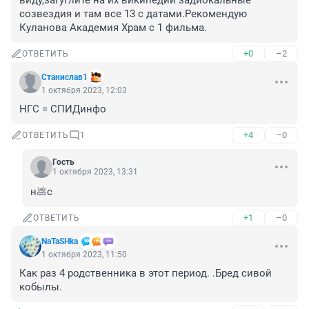
виду,загуглите на их википедии задиокальные 
созвездия и там все 13 с датами.Рекомендую 
Куланова Академия Храм с 1 фильма.
+0
–2
ОТВЕТИТЬ
Станислав1
1 октября 2023, 12:03
НГС = СПИДинфо
+4
–0
ОТВЕТИТЬ
1
Гость
1 октября 2023, 13:31
н💩с
+1
–0
ОТВЕТИТЬ
NaTaSHka
1 октября 2023, 11:50
Как раз 4 родственника в этот период. .Бред сивой 
кобылы.