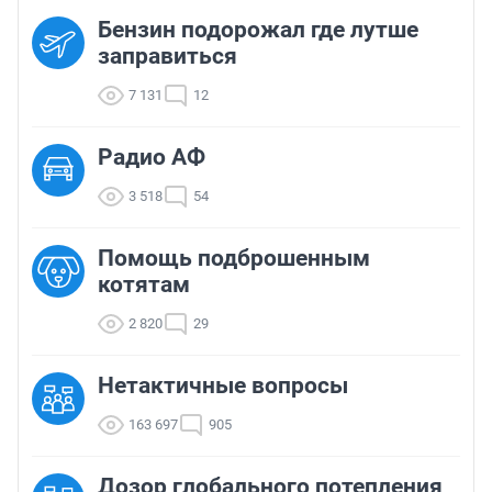
Бензин подорожал где лутше
заправиться
7 131
12
Радио АФ
3 518
54
Помощь подброшенным
котятам
2 820
29
Нетактичные вопросы
163 697
905
Дозор глобального потепления