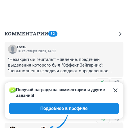
КОММЕНТАРИИ
32
Гость
16 сентября 2023, 14:23
"Незакрытый гештальт" - явление, предтечей 
выделения которого был "Эффект Зейгарник":

"невыполненные задачи создают определенное 
напряжение в человеческой памяти, а сам феномен 
+1
–0
получил название «Эффекта Зейгарник». "

Так что незавершённые задачи - это более раннее и 
Получай награды за комментарии и другие 
Гость
более научное определение.
15 сентября 2023, 13:37
задания!
Ну и ладно , пару слов только знала (, слова - то не в 
Подробнее в профиле
простом обиходе
+0
–0