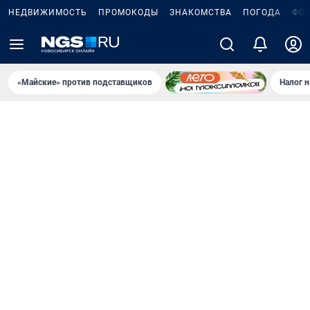
НЕДВИЖИМОСТЬ
ПРОМОКОДЫ
ЗНАКОМСТВА
ПОГОДА
ФО
«Майские» против подставщиков
Налог 