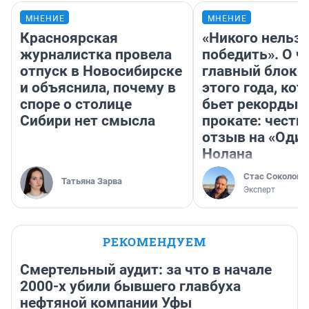
МНЕНИЕ
МНЕНИЕ
Красноярская
«Никого нельз
журналистка провела
победить». О ч
отпуск в Новосибирске
главный блокб
и объяснила, почему в
этого года, ко
споре о столице
бьет рекорды 
Сибири нет смысла
прокате: честн
отзыв на «Оди
Нолана
Стас Соколов
Татьяна Зарва
Эксперт
РЕКОМЕНДУЕМ
Смертельный аудит: за что в начале
2000-х убили бывшего главбуха
нефтяной компании Уфы