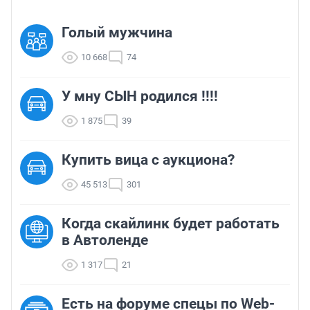
Голый мужчина
10 668
74
У мну СЫН родился !!!!
1 875
39
Купить вица с аукциона?
45 513
301
Когда скайлинк будет работать
в Автоленде
1 317
21
Есть на форуме спецы по Web-