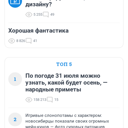
дизайну?
5 255
49
Хорошая фантастика
8 826
41
ТОП 5
По погоде 31 июля можно
1
узнать, какой будет осень, —
народные приметы
158 213
15
Игривые слонопотамы с характером:
2
новосибирцы показали своих огромных
мейн-кунов — фото суровых питомцев