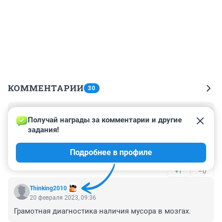
КОММЕНТАРИИ
30
Гость
21 февраля 2023, 00:23
Получай награды за комментарии и другие 
задания!
В рекламе про подсолнечное масло даже артистов 
помню...как бабушка жарила оладьи на сливочном 
Подробнее в профиле
масле, а дочка ее ругала
+1
–0
Thinking2010
20 февраля 2023, 09:36
Грамотная диагностика наличия мусора в мозгах.