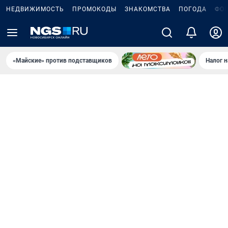
НЕДВИЖИМОСТЬ
ПРОМОКОДЫ
ЗНАКОМСТВА
ПОГОДА
ФО
«Майские» против подставщиков
Налог 