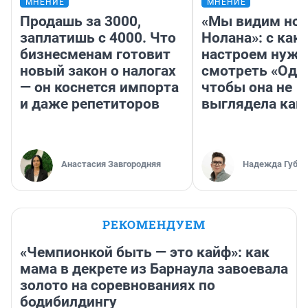
МНЕНИЕ
МНЕНИЕ
Продашь за 3000,
«Мы видим нов
заплатишь с 4000. Что
Нолана»: с как
бизнесменам готовит
настроем нужн
новый закон о налогах
смотреть «Оди
— он коснется импорта
чтобы она не
и даже репетиторов
выглядела как
Анастасия Завгородняя
Надежда Губар
РЕКОМЕНДУЕМ
«Чемпионкой быть — это кайф»: как
мама в декрете из Барнаула завоевала
золото на соревнованиях по
бодибилдингу